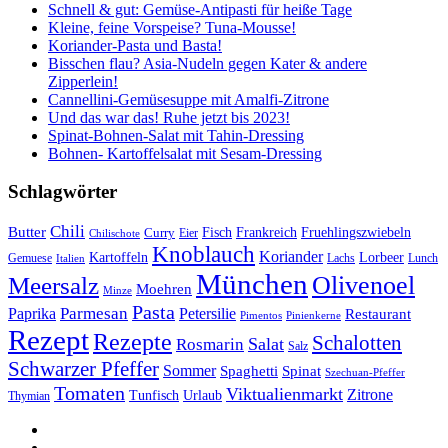
Schnell & gut: Gemüse-Antipasti für heiße Tage
Kleine, feine Vorspeise? Tuna-Mousse!
Koriander-Pasta und Basta!
Bisschen flau? Asia-Nudeln gegen Kater & andere
Zipperlein!
Cannellini-Gemüsesuppe mit Amalfi-Zitrone
Und das war das! Ruhe jetzt bis 2023!
Spinat-Bohnen-Salat mit Tahin-Dressing
Bohnen- Kartoffelsalat mit Sesam-Dressing
Schlagwörter
Chili
Butter
Fisch
Frankreich
Fruehlingszwiebeln
Curry
Chilischote
Eier
Knoblauch
Koriander
Kartoffeln
Lorbeer
Gemuese
Lachs
Lunch
Italien
München
Olivenoel
Meersalz
Moehren
Minze
Pasta
Parmesan
Paprika
Petersilie
Restaurant
Pimentos
Pinienkerne
Rezept
Rezepte
Schalotten
Salat
Rosmarin
Salz
Schwarzer Pfeffer
Sommer
Spaghetti
Spinat
Szechuan-Pfeffer
Tomaten
Viktualienmarkt
Zitrone
Urlaub
Tunfisch
Thymian
sacre
profane