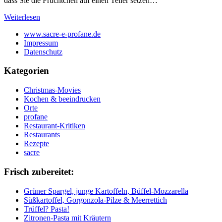
dass Sie die Früchtchen auf einen Teller setzen…
Weiterlesen
www.sacre-e-profane.de
Impressum
Datenschutz
Kategorien
Christmas-Movies
Kochen & beeindrucken
Orte
profane
Restaurant-Kritiken
Restaurants
Rezepte
sacre
Frisch zubereitet:
Grüner Spargel, junge Kartoffeln, Büffel-Mozzarella
Süßkartoffel, Gorgonzola-Pilze & Meerrettich
Trüffel? Pasta!
Zitronen-Pasta mit Kräutern