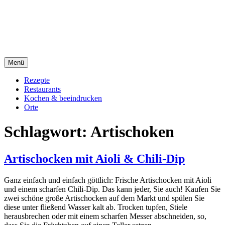
Direkt
sacre e profane Foodblog
zum
Inhalt
sacre e profane
Menü
Rezepte
Restaurants
Kochen & beeindrucken
Orte
Schlagwort:
Artischoken
Artischocken mit Aioli & Chili-Dip
Ganz einfach und einfach göttlich: Frische Artischocken mit Aioli
und einem scharfen Chili-Dip. Das kann jeder, Sie auch! Kaufen Sie
zwei schöne große Artischocken auf dem Markt und spülen Sie
diese unter fließend Wasser kalt ab. Trocken tupfen, Stiele
herausbrechen oder mit einem scharfen Messer abschneiden, so,