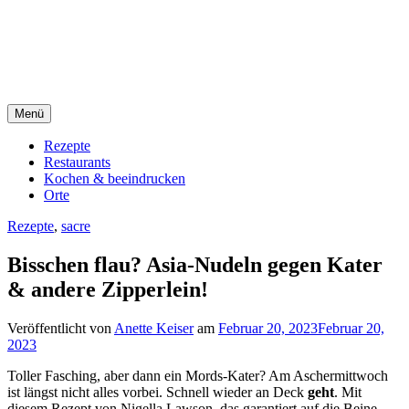
Direkt
sacre e profane Foodblog
zum
Inhalt
sacre e profane
Menü
Rezepte
Restaurants
Kochen & beeindrucken
Orte
Rezepte
,
sacre
Bisschen flau? Asia-Nudeln gegen Kater
& andere Zipperlein!
Veröffentlicht von
Anette Keiser
am
Februar 20, 2023
Februar 20,
2023
Toller Fasching, aber dann ein Mords-Kater? Am Aschermittwoch
ist längst nicht alles vorbei. Schnell wieder an Deck
geht
. Mit
diesem Rezept von Nigella Lawson, das garantiert auf die Beine