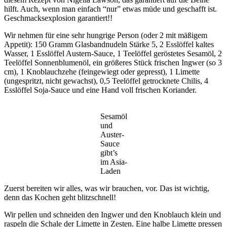
hilft. Auch, wenn man einfach “nur” etwas müde und geschafft ist.
Geschmacksexplosion garantiert!!
Wir nehmen für eine sehr hungrige Person (oder 2 mit mäßigem
Appetit): 150 Gramm Glasbandnudeln Stärke 5, 2 Esslöffel kaltes
Wasser, 1 Esslöffel Austern-Sauce, 1 Teelöffel geröstetes Sesamöl, 2
Teelöffel Sonnenblumenöl, ein größeres Stück frischen Ingwer (so 3
cm), 1 Knoblauchzehe (feingewiegt oder gepresst), 1 Limette
(ungespritzt, nicht gewachst), 0,5 Teelöffel getrocknete Chilis, 4
Esslöffel Soja-Sauce und eine Hand voll frischen Koriander.
Sesamöl
und
Auster-
Sauce
gibt’s
im Asia-
Laden
Zuerst bereiten wir alles, was wir brauchen, vor. Das ist wichtig,
denn das Kochen geht blitzschnell!
Wir pellen und schneiden den Ingwer und den Knoblauch klein und
raspeln die Schale der Limette in Zesten. Eine halbe Limette pressen