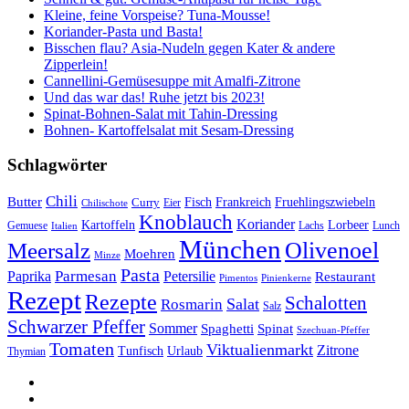
Kleine, feine Vorspeise? Tuna-Mousse!
Koriander-Pasta und Basta!
Bisschen flau? Asia-Nudeln gegen Kater & andere
Zipperlein!
Cannellini-Gemüsesuppe mit Amalfi-Zitrone
Und das war das! Ruhe jetzt bis 2023!
Spinat-Bohnen-Salat mit Tahin-Dressing
Bohnen- Kartoffelsalat mit Sesam-Dressing
Schlagwörter
Chili
Butter
Fisch
Frankreich
Fruehlingszwiebeln
Curry
Chilischote
Eier
Knoblauch
Koriander
Kartoffeln
Lorbeer
Gemuese
Lachs
Lunch
Italien
München
Olivenoel
Meersalz
Moehren
Minze
Pasta
Parmesan
Paprika
Petersilie
Restaurant
Pimentos
Pinienkerne
Rezept
Rezepte
Schalotten
Salat
Rosmarin
Salz
Schwarzer Pfeffer
Sommer
Spaghetti
Spinat
Szechuan-Pfeffer
Tomaten
Viktualienmarkt
Zitrone
Urlaub
Tunfisch
Thymian
sacre
profane