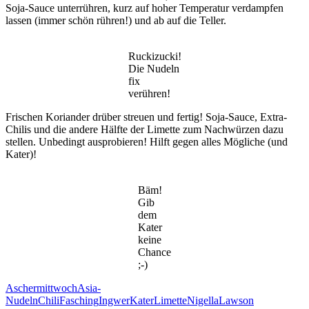
Soja-Sauce unterrühren, kurz auf hoher Temperatur verdampfen
lassen (immer schön rühren!) und ab auf die Teller.
Ruckizucki!
Die Nudeln
fix
verühren!
Frischen Koriander drüber streuen und fertig! Soja-Sauce, Extra-
Chilis und die andere Hälfte der Limette zum Nachwürzen dazu
stellen. Unbedingt ausprobieren! Hilft gegen alles Mögliche (und
Kater)!
Bäm!
Gib
dem
Kater
keine
Chance
;-)
Aschermittwoch
Asia-
Nudeln
Chili
Fasching
Ingwer
Kater
Limette
NigellaLawson