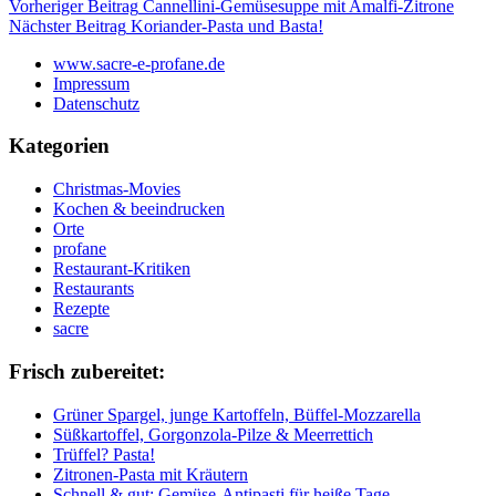
Beitragsnavigation
Vorheriger Beitrag
Cannellini-Gemüsesuppe mit Amalfi-Zitrone
Nächster Beitrag
Koriander-Pasta und Basta!
www.sacre-e-profane.de
Impressum
Datenschutz
Kategorien
Christmas-Movies
Kochen & beeindrucken
Orte
profane
Restaurant-Kritiken
Restaurants
Rezepte
sacre
Frisch zubereitet:
Grüner Spargel, junge Kartoffeln, Büffel-Mozzarella
Süßkartoffel, Gorgonzola-Pilze & Meerrettich
Trüffel? Pasta!
Zitronen-Pasta mit Kräutern
Schnell & gut: Gemüse-Antipasti für heiße Tage