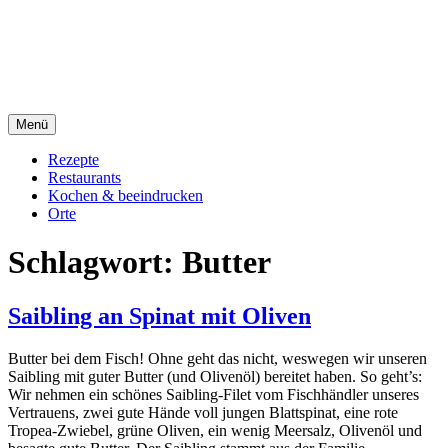
Direkt
sacre e profane Foodblog
zum
Inhalt
sacre e profane
Menü
Rezepte
Restaurants
Kochen & beeindrucken
Orte
Schlagwort:
Butter
Saibling an Spinat mit Oliven
Butter bei dem Fisch! Ohne geht das nicht, weswegen wir unseren
Saibling mit guter Butter (und Olivenöl) bereitet haben. So geht’s:
Wir nehmen ein schönes Saibling-Filet vom Fischhändler unseres
Vertrauens, zwei gute Hände voll jungen Blattspinat, eine rote
Tropea-Zwiebel, grüne Oliven, ein wenig Meersalz, Olivenöl und