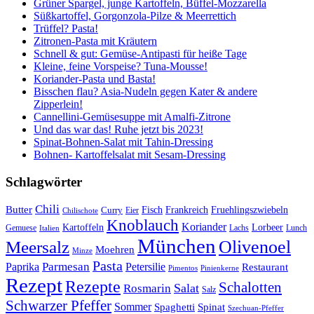
Grüner Spargel, junge Kartoffeln, Büffel-Mozzarella
Süßkartoffel, Gorgonzola-Pilze & Meerrettich
Trüffel? Pasta!
Zitronen-Pasta mit Kräutern
Schnell & gut: Gemüse-Antipasti für heiße Tage
Kleine, feine Vorspeise? Tuna-Mousse!
Koriander-Pasta und Basta!
Bisschen flau? Asia-Nudeln gegen Kater & andere
Zipperlein!
Cannellini-Gemüsesuppe mit Amalfi-Zitrone
Und das war das! Ruhe jetzt bis 2023!
Spinat-Bohnen-Salat mit Tahin-Dressing
Bohnen- Kartoffelsalat mit Sesam-Dressing
Schlagwörter
Chili
Butter
Fisch
Frankreich
Fruehlingszwiebeln
Curry
Chilischote
Eier
Knoblauch
Koriander
Kartoffeln
Lorbeer
Gemuese
Lachs
Lunch
Italien
München
Olivenoel
Meersalz
Moehren
Minze
Pasta
Parmesan
Paprika
Petersilie
Restaurant
Pimentos
Pinienkerne
Rezept
Rezepte
Schalotten
Salat
Rosmarin
Salz
Schwarzer Pfeffer
Sommer
Spaghetti
Spinat
Szechuan-Pfeffer