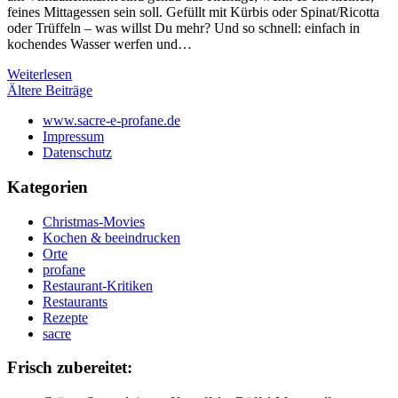
feines Mittagessen sein soll. Gefüllt mit Kürbis oder Spinat/Ricotta
oder Trüffeln – was willst Du mehr? Und so schnell: einfach in
kochendes Wasser werfen und…
Weiterlesen
Beitragsnavigation
Ältere Beiträge
www.sacre-e-profane.de
Impressum
Datenschutz
Kategorien
Christmas-Movies
Kochen & beeindrucken
Orte
profane
Restaurant-Kritiken
Restaurants
Rezepte
sacre
Frisch zubereitet: