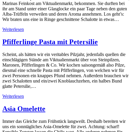
Marinas Feinkost am Viktualienmarkt, bekommen. Sie durften bei
ihr am Stand unter einer Glasglocke ein paar Tage neben den guten
Alba-Trüffeln verweilen und deren Aroma annehmen. Los geht’s:
Wir braten uns eine in Ringe geschnittene Schalotte in etwas…
Weiterlesen
Pfifferlinge Pasta mit Petersilie
Scheint, als hätten wir ein veritables Pilzjahr, jedenfalls quellen die
einschlägigen Stände am Viktualienmarkt über von Steinpilzen,
Maronen, Pfifferlingen & Co. Wir kochen saisongemäß also Pilze,
diesmal eine schnelle Pasta mit Pfifferlingen, von welchen wir für
zwei Personen ein knappes Pfund nehmen. Außerdem brauchen wir
zwei Schalotten und ein/zwei Knoblauchzehen, ein halbes Bund
glatte Petersilie,…
Weiterlesen
Asia Omelette
Immer das Gleiche zum Frühstück langweilt. Deshalb bereiten wir
uns ein sonntägliches Asia-Omelette für zwei. Achtung: scharf!
Sensible Zungen lassen die Chilis weg. Alle anderen nehmen für