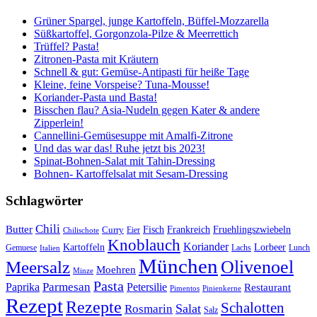
Grüner Spargel, junge Kartoffeln, Büffel-Mozzarella
Süßkartoffel, Gorgonzola-Pilze & Meerrettich
Trüffel? Pasta!
Zitronen-Pasta mit Kräutern
Schnell & gut: Gemüse-Antipasti für heiße Tage
Kleine, feine Vorspeise? Tuna-Mousse!
Koriander-Pasta und Basta!
Bisschen flau? Asia-Nudeln gegen Kater & andere
Zipperlein!
Cannellini-Gemüsesuppe mit Amalfi-Zitrone
Und das war das! Ruhe jetzt bis 2023!
Spinat-Bohnen-Salat mit Tahin-Dressing
Bohnen- Kartoffelsalat mit Sesam-Dressing
Schlagwörter
Chili
Butter
Fisch
Frankreich
Fruehlingszwiebeln
Curry
Chilischote
Eier
Knoblauch
Koriander
Kartoffeln
Lorbeer
Gemuese
Lachs
Lunch
Italien
München
Olivenoel
Meersalz
Moehren
Minze
Pasta
Parmesan
Paprika
Petersilie
Restaurant
Pimentos
Pinienkerne
Rezept
Rezepte
Schalotten
Salat
Rosmarin
Salz