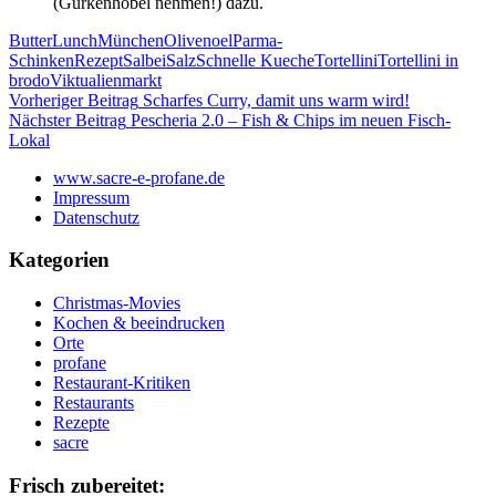
(Gurkenhobel nehmen!) dazu.
Butter
Lunch
München
Olivenoel
Parma-
Schinken
Rezept
Salbei
Salz
Schnelle Kueche
Tortellini
Tortellini in
brodo
Viktualienmarkt
Beitragsnavigation
Vorheriger Beitrag
Scharfes Curry, damit uns warm wird!
Nächster Beitrag
Pescheria 2.0 – Fish & Chips im neuen Fisch-
Lokal
www.sacre-e-profane.de
Impressum
Datenschutz
Kategorien
Christmas-Movies
Kochen & beeindrucken
Orte
profane
Restaurant-Kritiken
Restaurants
Rezepte
sacre
Frisch zubereitet: