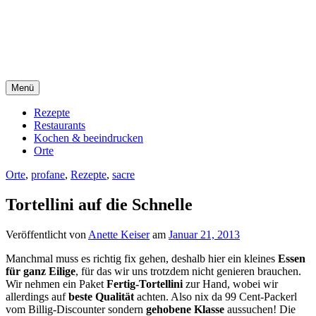
Direkt
sacre e profane Foodblog
zum
Inhalt
sacre e profane
Menü
Rezepte
Restaurants
Kochen & beeindrucken
Orte
Orte
,
profane
,
Rezepte
,
sacre
Tortellini auf die Schnelle
Veröffentlicht von
Anette Keiser
am
Januar 21, 2013
Manchmal muss es richtig fix gehen, deshalb hier ein kleines
Essen
für ganz Eilige
, für das wir uns trotzdem nicht genieren brauchen.
Wir nehmen ein Paket
Fertig-Tortellini
zur Hand, wobei wir
allerdings auf
beste Qualität
achten. Also nix da 99 Cent-Packerl
vom Billig-Discounter sondern
gehobene Klasse
aussuchen! Die