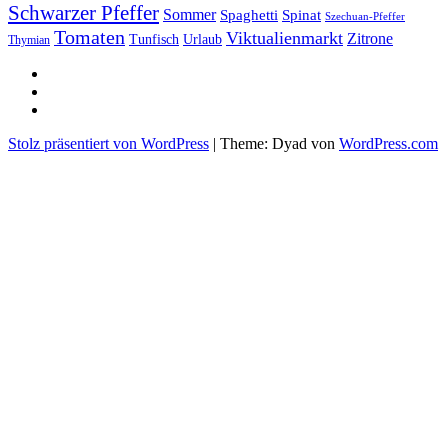
Schwarzer Pfeffer
Sommer
Spaghetti
Spinat
Szechuan-Pfeffer
Tomaten
Viktualienmarkt
Zitrone
Urlaub
Tunfisch
Thymian
sacre
profane
Restaurant-
Kritiken
Stolz präsentiert von WordPress
|
Theme: Dyad von
WordPress.com