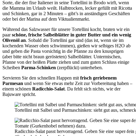
Sorte, die der fixe Italiener in seine Tortellini in Brodo wirft, wenn
die Mamma im Urlaub weilt. Halbtrocken, lecker gefüllt mit Ricotta
und Schinken, gar in 2 Minuten – gibt’s in anständigen Geschäften
oder bei der Marina auf dem Viktualienmarkt.
Während das Salzwasser für unsere Tortellini kocht, braten wir ein
paar
schöne, frische Salbeiblätter in guter Butter und ein wenig
Olivenöl an
. Sobald die Tortellini gar sind (das ist, wenn sie im
kochenden Wasser oben schwimmen), gießen wir selbiges H2O ab
und geben die Pasta vorsichtig in die Pfanne zu den knusprigen
(aber bitte nicht braun gerösteten) Salbeiblätter. Untermischen,
Pfanne von der heißen Platte ziehen und zum guten Schluss einige
Scheiben
Parma-Schinken
(zerpflückt) unterheben.
Servieren Sie den schnellen Happen mit
frisch geriebenem
Parmesan
und wenn Sie etwas mehr Zeit zur Vorbereitung haben –
einem schönen
Radicchio-Salat
. Da fehlt sich nichts, wie der
Bajuware spricht.
Tortellini mit Salbei und Parmaschinken: sieht gut aus, schmeck
Radicchio-Salat passt hervorragend. Geben Sie eine super-fein