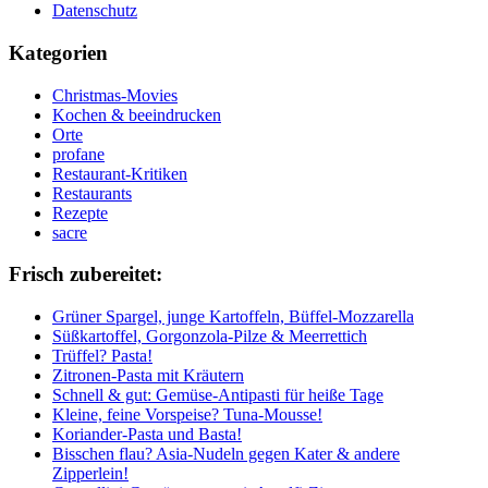
Datenschutz
Kategorien
Christmas-Movies
Kochen & beeindrucken
Orte
profane
Restaurant-Kritiken
Restaurants
Rezepte
sacre
Frisch zubereitet:
Grüner Spargel, junge Kartoffeln, Büffel-Mozzarella
Süßkartoffel, Gorgonzola-Pilze & Meerrettich
Trüffel? Pasta!
Zitronen-Pasta mit Kräutern
Schnell & gut: Gemüse-Antipasti für heiße Tage
Kleine, feine Vorspeise? Tuna-Mousse!
Koriander-Pasta und Basta!
Bisschen flau? Asia-Nudeln gegen Kater & andere
Zipperlein!