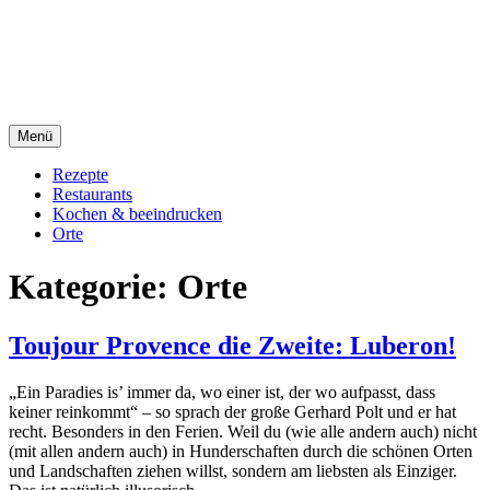
Direkt
sacre e profane Foodblog
zum
Inhalt
sacre e profane
Menü
Rezepte
Restaurants
Kochen & beeindrucken
Orte
Kategorie:
Orte
Toujour Provence die Zweite: Luberon!
„Ein Paradies is’ immer da, wo einer ist, der wo aufpasst, dass
keiner reinkommt“ – so sprach der große Gerhard Polt und er hat
recht. Besonders in den Ferien. Weil du (wie alle andern auch) nicht
(mit allen andern auch) in Hunderschaften durch die schönen Orten
und Landschaften ziehen willst, sondern am liebsten als Einziger.