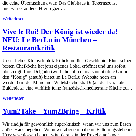
die echte Überraschung war: Das Clubhaus in Tegernsee ist
unerwartet anders. Hier regiert…
Weiterlesen
Vive le Roi! Der König ist wieder da!
NEU: Le BerLu in München –
Restaurantkritik
Unser liebes Kleinschmidtz ist bekanntlich Geschichte. Einer seiner
besten Chefköche hat jetzt eigenes Lokal eröffnet und uns sofort
überzeugt. Luis Delgado (wir haben ihn damals nicht ohne Grund
den “König” getauft) bietet im Le BerLu (Website noch am
werden!) in der Münchner Wittelsbacherstr. 16 (an der Isar, nähe
Baldeplatz) eine wirklich feine französisch-mediterrane Küche zu…
Weiterlesen
Yum2Take – Yum2Bring – Kritik
Wir sind ja für gewöhnlich super-kritisch, wenn wir uns zum Essen
außer Haus begeben. Wenn wir aber einmal eine Fütterungsstelle ins
Herz geschlossen haben, wird daraus in der Regel eine lange