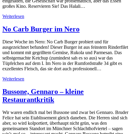
eingeladen, die Gesellschaft war problematisch, aber das Essen
großes Kino. Reservieren Sie! Das Halali…
Weiterlesen
No Carb Burger im Nero
Diese Woche im Nero: No Carb Burger probiert und für
ausgezeichnet befunden! Dieser Burger ist aus feinstem Rinderfilet
und kommt mit gegrilltem Gemüse, Rukola und Parmesan. Das
selbstgemachte Ketchup (zumindest sah es so aus) war das
Tüpfelchen auf dem I. Im Nero in der Rumfordstraße 34 gibt es
exzellentes Fleisch, das sie dort auch professionell…
Weiterlesen
Bussone, Gennaro – kleine
Restaurantkritik
Wir waren endlich mal bei Bussone und zwar bei Gennaro. Bruder
Felice hat sein Etablissement gleich daneben. Die Herren sind sich
aber, so wird kolportiert, überhaupt nicht grün, was den
gemeinsamen Standort im Münchner Schlachthofviertel – sagen
wir’s mal so – interessant macht. Gennaro Bussone betreibt eine