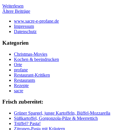
Weiterlesen
Beitragsnavigation
Ältere Beiträge
www.sacre-e-profane.de
Impressum
Datenschutz
Kategorien
Christmas-Movies
Kochen & beeindrucken
Orte
profane
Restaurant-Kritiken
Restaurants
Rezepte
sacre
Frisch zubereitet:
Grüner Spargel, junge Kartoffeln, Büffel-Mozzarella
Süßkartoffel, Gorgonzola-Pilze & Meerrettich
Trüffel? Pasta!
Zitronen-Pasta mit Kräutern