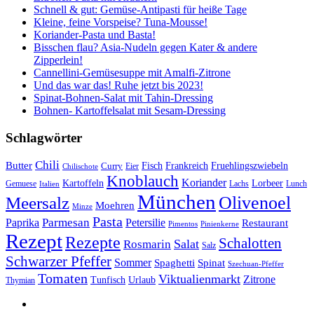
Schnell & gut: Gemüse-Antipasti für heiße Tage
Kleine, feine Vorspeise? Tuna-Mousse!
Koriander-Pasta und Basta!
Bisschen flau? Asia-Nudeln gegen Kater & andere
Zipperlein!
Cannellini-Gemüsesuppe mit Amalfi-Zitrone
Und das war das! Ruhe jetzt bis 2023!
Spinat-Bohnen-Salat mit Tahin-Dressing
Bohnen- Kartoffelsalat mit Sesam-Dressing
Schlagwörter
Chili
Butter
Fisch
Frankreich
Fruehlingszwiebeln
Curry
Chilischote
Eier
Knoblauch
Koriander
Kartoffeln
Lorbeer
Gemuese
Lachs
Lunch
Italien
München
Olivenoel
Meersalz
Moehren
Minze
Pasta
Parmesan
Paprika
Petersilie
Restaurant
Pimentos
Pinienkerne
Rezept
Rezepte
Schalotten
Salat
Rosmarin
Salz
Schwarzer Pfeffer
Sommer
Spaghetti
Spinat
Szechuan-Pfeffer
Tomaten
Viktualienmarkt
Zitrone
Urlaub
Tunfisch
Thymian
sacre