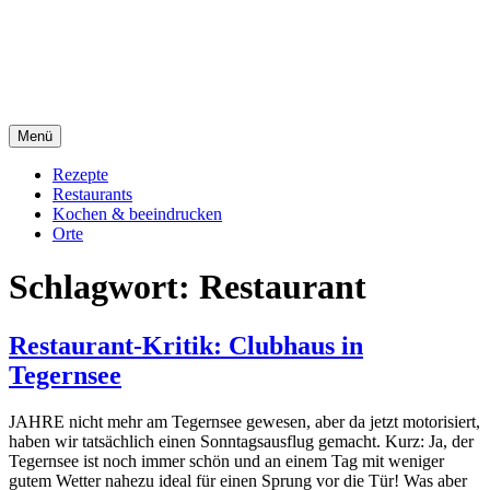
Direkt
sacre e profane Foodblog
zum
Inhalt
sacre e profane
Menü
Rezepte
Restaurants
Kochen & beeindrucken
Orte
Schlagwort:
Restaurant
Restaurant-Kritik: Clubhaus in
Tegernsee
JAHRE nicht mehr am Tegernsee gewesen, aber da jetzt motorisiert,
haben wir tatsächlich einen Sonntagsausflug gemacht. Kurz: Ja, der
Tegernsee ist noch immer schön und an einem Tag mit weniger
gutem Wetter nahezu ideal für einen Sprung vor die Tür! Was aber