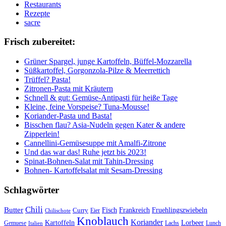
Restaurants
Rezepte
sacre
Frisch zubereitet:
Grüner Spargel, junge Kartoffeln, Büffel-Mozzarella
Süßkartoffel, Gorgonzola-Pilze & Meerrettich
Trüffel? Pasta!
Zitronen-Pasta mit Kräutern
Schnell & gut: Gemüse-Antipasti für heiße Tage
Kleine, feine Vorspeise? Tuna-Mousse!
Koriander-Pasta und Basta!
Bisschen flau? Asia-Nudeln gegen Kater & andere
Zipperlein!
Cannellini-Gemüsesuppe mit Amalfi-Zitrone
Und das war das! Ruhe jetzt bis 2023!
Spinat-Bohnen-Salat mit Tahin-Dressing
Bohnen- Kartoffelsalat mit Sesam-Dressing
Schlagwörter
Chili
Butter
Fisch
Frankreich
Fruehlingszwiebeln
Curry
Chilischote
Eier
Knoblauch
Koriander
Kartoffeln
Lorbeer
Gemuese
Lachs
Lunch
Italien