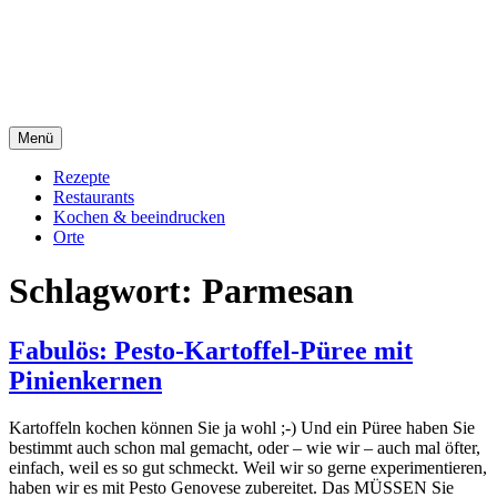
Direkt
sacre e profane Foodblog
zum
Inhalt
sacre e profane
Menü
Rezepte
Restaurants
Kochen & beeindrucken
Orte
Schlagwort:
Parmesan
Fabulös: Pesto-Kartoffel-Püree mit
Pinienkernen
Kartoffeln kochen können Sie ja wohl ;-) Und ein Püree haben Sie
bestimmt auch schon mal gemacht, oder – wie wir – auch mal öfter,
einfach, weil es so gut schmeckt. Weil wir so gerne experimentieren,
haben wir es mit Pesto Genovese zubereitet. Das MÜSSEN Sie