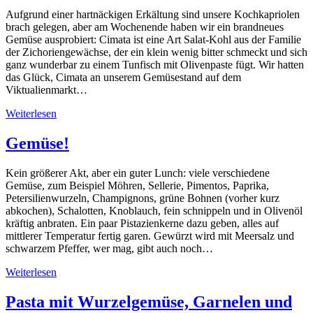
Aufgrund einer hartnäckigen Erkältung sind unsere Kochkapriolen
brach gelegen, aber am Wochenende haben wir ein brandneues
Gemüse ausprobiert: Cimata ist eine Art Salat-Kohl aus der Familie
der Zichoriengewächse, der ein klein wenig bitter schmeckt und sich
ganz wunderbar zu einem Tunfisch mit Olivenpaste fügt. Wir hatten
das Glück, Cimata an unserem Gemüsestand auf dem
Viktualienmarkt…
Weiterlesen
Gemüse!
Kein größerer Akt, aber ein guter Lunch: viele verschiedene
Gemüse, zum Beispiel Möhren, Sellerie, Pimentos, Paprika,
Petersilienwurzeln, Champignons, grüne Bohnen (vorher kurz
abkochen), Schalotten, Knoblauch, fein schnippeln und in Olivenöl
kräftig anbraten. Ein paar Pistazienkerne dazu geben, alles auf
mittlerer Temperatur fertig garen. Gewürzt wird mit Meersalz und
schwarzem Pfeffer, wer mag, gibt auch noch…
Weiterlesen
Pasta mit Wurzelgemüse, Garnelen und