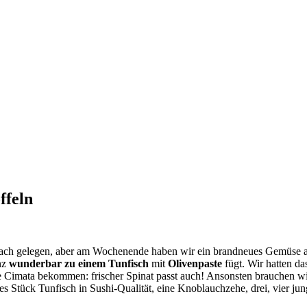
ffeln
rach gelegen, aber am Wochenende haben wir ein brandneues Gemüse a
anz
wunderbar zu einem Tunfisch
mit
Olivenpaste
fügt. Wir hatten d
 Cimata bekommen: frischer Spinat passt auch! Ansonsten brauchen wir
es Stück Tunfisch in Sushi-Qualität, eine Knoblauchzehe, drei, vier jun