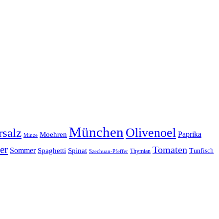
München
Olivenoel
salz
Moehren
Paprika
Minze
er
Tomaten
Sommer
Spaghetti
Spinat
Tunfisch
Thymian
Szechuan-Pfeffer