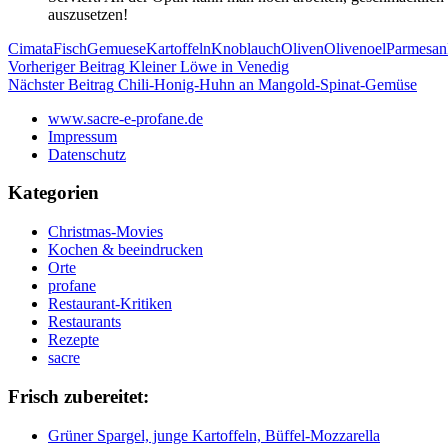
auszusetzen!
Cimata
Fisch
Gemuese
Kartoffeln
Knoblauch
Oliven
Olivenoel
Parmesan
Beitragsnavigation
Vorheriger Beitrag
Kleiner Löwe in Venedig
Nächster Beitrag
Chili-Honig-Huhn an Mangold-Spinat-Gemüse
www.sacre-e-profane.de
Impressum
Datenschutz
Kategorien
Christmas-Movies
Kochen & beeindrucken
Orte
profane
Restaurant-Kritiken
Restaurants
Rezepte
sacre
Frisch zubereitet:
Grüner Spargel, junge Kartoffeln, Büffel-Mozzarella