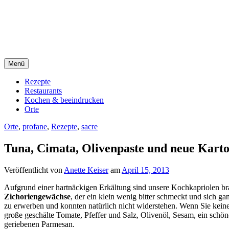
Direkt
sacre e profane Foodblog
zum
Inhalt
sacre e profane
Menü
Rezepte
Restaurants
Kochen & beeindrucken
Orte
Orte
,
profane
,
Rezepte
,
sacre
Tuna, Cimata, Olivenpaste und neue Karto
Veröffentlicht von
Anette Keiser
am
April 15, 2013
Aufgrund einer hartnäckigen Erkältung sind unsere Kochkapriolen b
Zichoriengewächse
, der ein klein wenig bitter schmeckt und sich g
zu erwerben und konnten natürlich nicht widerstehen. Wenn Sie keine
große geschälte Tomate, Pfeffer und Salz, Olivenöl, Sesam, ein schön
geriebenen Parmesan.