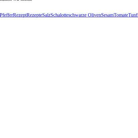
Pfeffer
Rezept
Rezepte
Salz
Schalotte
schwarze Oliven
Sesam
Tomate
Tunf