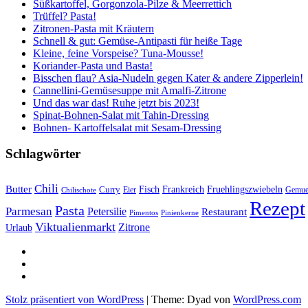
Süßkartoffel, Gorgonzola-Pilze & Meerrettich
Trüffel? Pasta!
Zitronen-Pasta mit Kräutern
Schnell & gut: Gemüse-Antipasti für heiße Tage
Kleine, feine Vorspeise? Tuna-Mousse!
Koriander-Pasta und Basta!
Bisschen flau? Asia-Nudeln gegen Kater & andere Zipperlein!
Cannellini-Gemüsesuppe mit Amalfi-Zitrone
Und das war das! Ruhe jetzt bis 2023!
Spinat-Bohnen-Salat mit Tahin-Dressing
Bohnen- Kartoffelsalat mit Sesam-Dressing
Schlagwörter
Chili
Butter
Fisch
Frankreich
Fruehlingszwiebeln
Curry
Gemue
Chilischote
Eier
Rezept
Pasta
Parmesan
Petersilie
Restaurant
Pimentos
Pinienkerne
Viktualienmarkt
Zitrone
Urlaub
sacre
profane
Restaurant-
Kritiken
Stolz präsentiert von WordPress
|
Theme: Dyad von
WordPress.com