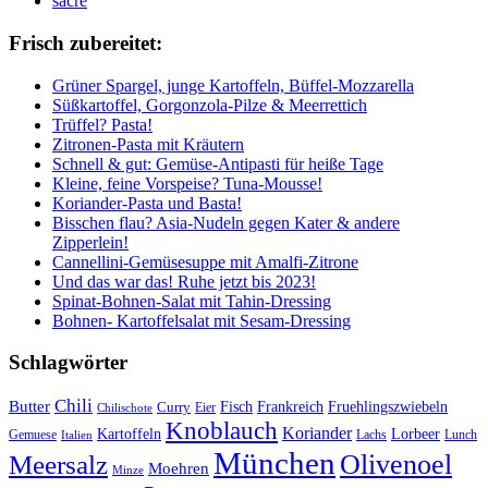
sacre
Frisch zubereitet:
Grüner Spargel, junge Kartoffeln, Büffel-Mozzarella
Süßkartoffel, Gorgonzola-Pilze & Meerrettich
Trüffel? Pasta!
Zitronen-Pasta mit Kräutern
Schnell & gut: Gemüse-Antipasti für heiße Tage
Kleine, feine Vorspeise? Tuna-Mousse!
Koriander-Pasta und Basta!
Bisschen flau? Asia-Nudeln gegen Kater & andere
Zipperlein!
Cannellini-Gemüsesuppe mit Amalfi-Zitrone
Und das war das! Ruhe jetzt bis 2023!
Spinat-Bohnen-Salat mit Tahin-Dressing
Bohnen- Kartoffelsalat mit Sesam-Dressing
Schlagwörter
Chili
Butter
Fisch
Frankreich
Fruehlingszwiebeln
Curry
Chilischote
Eier
Knoblauch
Koriander
Kartoffeln
Lorbeer
Gemuese
Lachs
Lunch
Italien
München
Olivenoel
Meersalz
Moehren
Minze