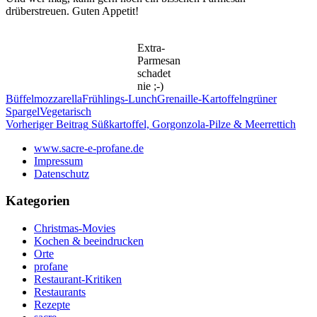
drüberstreuen. Guten Appetit!
Extra-
Parmesan
schadet
nie ;-)
Büffelmozzarella
Frühlings-Lunch
Grenaille-Kartoffeln
grüner
Spargel
Vegetarisch
Beitragsnavigation
Vorheriger Beitrag
Süßkartoffel, Gorgonzola-Pilze & Meerrettich
www.sacre-e-profane.de
Impressum
Datenschutz
Kategorien
Christmas-Movies
Kochen & beeindrucken
Orte
profane
Restaurant-Kritiken
Restaurants
Rezepte