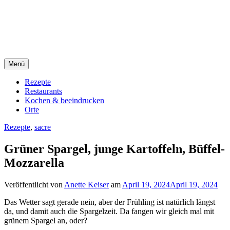
Direkt
sacre e profane Foodblog
zum
Inhalt
sacre e profane
Menü
Rezepte
Restaurants
Kochen & beeindrucken
Orte
Rezepte
,
sacre
Grüner Spargel, junge Kartoffeln, Büffel-
Mozzarella
Veröffentlicht von
Anette Keiser
am
April 19, 2024
April 19, 2024
Das Wetter sagt gerade nein, aber der Frühling ist natürlich längst
da, und damit auch die Spargelzeit. Da fangen wir gleich mal mit
grünem Spargel an, oder?