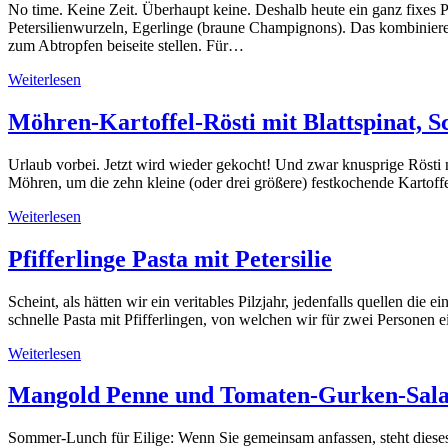
No time. Keine Zeit. Überhaupt keine. Deshalb heute ein ganz fixes
Petersilienwurzeln, Egerlinge (braune Champignons). Das kombiniere
zum Abtropfen beiseite stellen. Für…
Weiterlesen
Möhren-Kartoffel-Rösti mit Blattspinat, S
Urlaub vorbei. Jetzt wird wieder gekocht! Und zwar knusprige Rösti
Möhren, um die zehn kleine (oder drei größere) festkochende Kartoffe
Weiterlesen
Pfifferlinge Pasta mit Petersilie
Scheint, als hätten wir ein veritables Pilzjahr, jedenfalls quellen d
schnelle Pasta mit Pfifferlingen, von welchen wir für zwei Persone
Weiterlesen
Mangold Penne und Tomaten-Gurken-Salat m
Sommer-Lunch für Eilige: Wenn Sie gemeinsam anfassen, steht diese