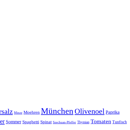
München
Olivenoel
salz
Moehren
Paprika
Minze
er
Tomaten
Sommer
Spaghetti
Spinat
Tunfisch
Thymian
Szechuan-Pfeffer