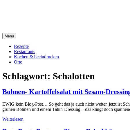
Direkt
sacre e profane Foodblog
zum
Inhalt
sacre e profane
Menü
Rezepte
Restaurants
Kochen & beeindrucken
Orte
Schlagwort:
Schalotten
Bohnen- Kartoffelsalat mit Sesam-Dressin
EWIG kein Blog-Post… So geht das ja auch nicht weiter, jetzt ist S
grünen Bohnen und einem Tahin-Dressing – das klingt doch spannend,
Weiterlesen