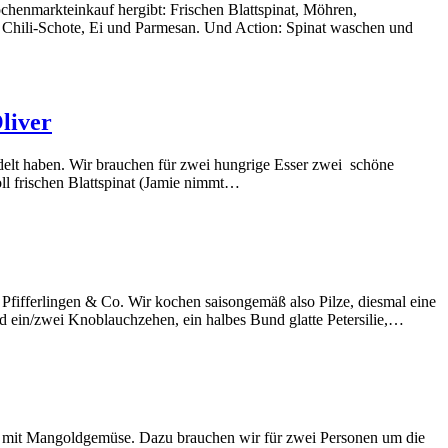
henmarkteinkauf hergibt: Frischen Blattspinat, Möhren,
n Chili-Schote, Ei und Parmesan. Und Action: Spinat waschen und
liver
delt haben. Wir brauchen für zwei hungrige Esser zwei schöne
oll frischen Blattspinat (Jamie nimmt…
n, Pfifferlingen & Co. Wir kochen saisongemäß also Pilze, diesmal eine
d ein/zwei Knoblauchzehen, ein halbes Bund glatte Petersilie,…
ne mit Mangoldgemüse. Dazu brauchen wir für zwei Personen um die