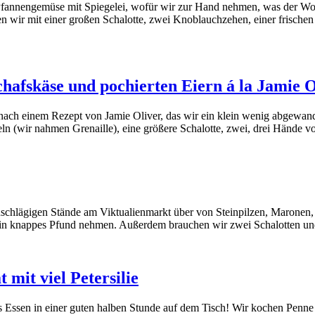
 Pfannengemüse mit Spiegelei, wofür wir zur Hand nehmen, was der Woc
n wir mit einer großen Schalotte, zwei Knoblauchzehen, einer frische
chafskäse und pochierten Eiern á la Jamie O
 nach einem Rezept von Jamie Oliver, das wir ein klein wenig abgewan
ln (wir nahmen Grenaille), eine größere Schalotte, zwei, drei Hände v
ie einschlägigen Stände am Viktualienmarkt über von Steinpilzen, Marone
n ein knappes Pfund nehmen. Außerdem brauchen wir zwei Schalotten un
it viel Petersilie
s Essen in einer guten halben Stunde auf dem Tisch! Wir kochen Pen