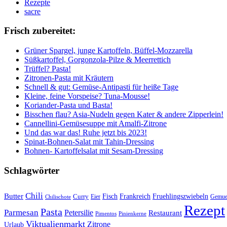
Rezepte
sacre
Frisch zubereitet:
Grüner Spargel, junge Kartoffeln, Büffel-Mozzarella
Süßkartoffel, Gorgonzola-Pilze & Meerrettich
Trüffel? Pasta!
Zitronen-Pasta mit Kräutern
Schnell & gut: Gemüse-Antipasti für heiße Tage
Kleine, feine Vorspeise? Tuna-Mousse!
Koriander-Pasta und Basta!
Bisschen flau? Asia-Nudeln gegen Kater & andere Zipperlein!
Cannellini-Gemüsesuppe mit Amalfi-Zitrone
Und das war das! Ruhe jetzt bis 2023!
Spinat-Bohnen-Salat mit Tahin-Dressing
Bohnen- Kartoffelsalat mit Sesam-Dressing
Schlagwörter
Chili
Butter
Fisch
Frankreich
Fruehlingszwiebeln
Curry
Gemue
Chilischote
Eier
Rezept
Pasta
Parmesan
Petersilie
Restaurant
Pimentos
Pinienkerne
Viktualienmarkt
Zitrone
Urlaub