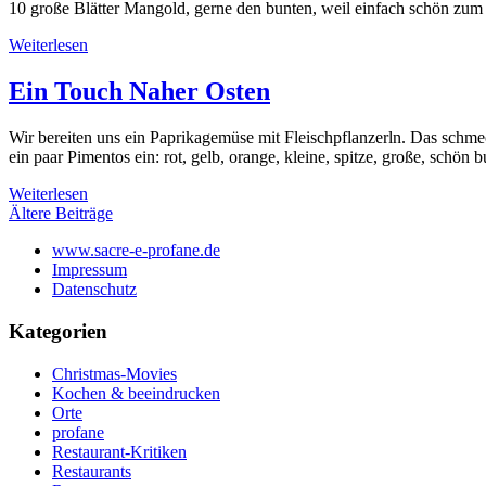
10 große Blätter Mangold, gerne den bunten, weil einfach schön zu
Weiterlesen
Ein Touch Naher Osten
Wir bereiten uns ein Paprikagemüse mit Fleischpflanzerln. Das sch
ein paar Pimentos ein: rot, gelb, orange, kleine, spitze, große, sch
Weiterlesen
Beitragsnavigation
Ältere Beiträge
www.sacre-e-profane.de
Impressum
Datenschutz
Kategorien
Christmas-Movies
Kochen & beeindrucken
Orte
profane
Restaurant-Kritiken
Restaurants