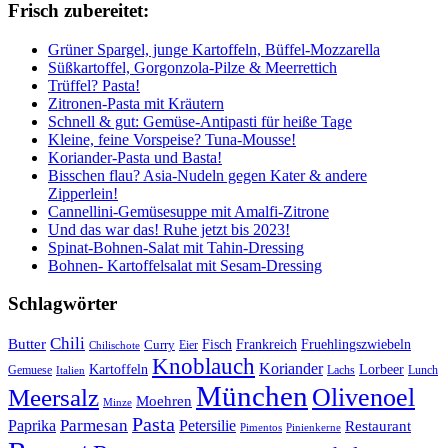
Frisch zubereitet:
Grüner Spargel, junge Kartoffeln, Büffel-Mozzarella
Süßkartoffel, Gorgonzola-Pilze & Meerrettich
Trüffel? Pasta!
Zitronen-Pasta mit Kräutern
Schnell & gut: Gemüse-Antipasti für heiße Tage
Kleine, feine Vorspeise? Tuna-Mousse!
Koriander-Pasta und Basta!
Bisschen flau? Asia-Nudeln gegen Kater & andere
Zipperlein!
Cannellini-Gemüsesuppe mit Amalfi-Zitrone
Und das war das! Ruhe jetzt bis 2023!
Spinat-Bohnen-Salat mit Tahin-Dressing
Bohnen- Kartoffelsalat mit Sesam-Dressing
Schlagwörter
Chili
Butter
Fisch
Frankreich
Fruehlingszwiebeln
Curry
Chilischote
Eier
Knoblauch
Koriander
Kartoffeln
Lorbeer
Gemuese
Lachs
Lunch
Italien
München
Olivenoel
Meersalz
Moehren
Minze
Pasta
Parmesan
Paprika
Petersilie
Restaurant
Pimentos
Pinienkerne