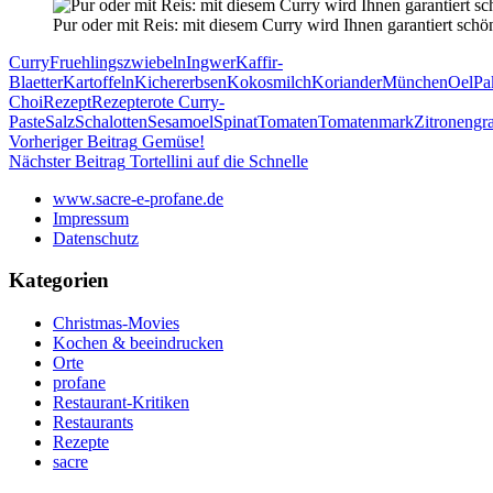
Pur oder mit Reis: mit diesem Curry wird Ihnen garantiert sch
Curry
Fruehlingszwiebeln
Ingwer
Kaffir-
Blaetter
Kartoffeln
Kichererbsen
Kokosmilch
Koriander
München
Oel
Pa
Choi
Rezept
Rezepte
rote Curry-
Paste
Salz
Schalotten
Sesamoel
Spinat
Tomaten
Tomatenmark
Zitronengr
Beitragsnavigation
Vorheriger Beitrag
Gemüse!
Nächster Beitrag
Tortellini auf die Schnelle
www.sacre-e-profane.de
Impressum
Datenschutz
Kategorien
Christmas-Movies
Kochen & beeindrucken
Orte
profane
Restaurant-Kritiken
Restaurants
Rezepte
sacre