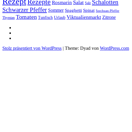
Rezept
Rezepte
Schalotten
Salat
Rosmarin
Salz
Schwarzer Pfeffer
Sommer
Spaghetti
Spinat
Szechuan-Pfeffer
Tomaten
Viktualienmarkt
Zitrone
Urlaub
Tunfisch
Thymian
sacre
profane
Restaurant-
Kritiken
Stolz präsentiert von WordPress
|
Theme: Dyad von
WordPress.com