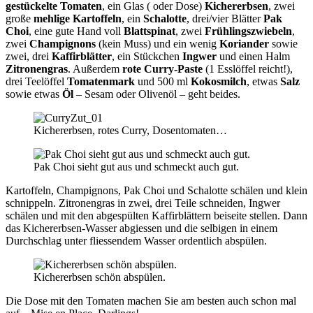
gestückelte Tomaten
, ein Glas ( oder Dose)
Kichererbsen
, zwei
große
mehlige Kartoffeln
, ein
Schalotte
, drei/vier Blätter
Pak
Choi
, eine gute Hand voll
Blattspinat
, zwei
Frühlingszwiebeln
,
zwei
Champignons
(kein Muss) und ein wenig
Koriander
sowie
zwei, drei
Kaffirblätter
, ein Stückchen
Ingwer
und einen Halm
Zitronengras
. Außerdem
rote Curry-Paste
(1 Esslöffel reicht!),
drei Teelöffel
Tomatenmark
und 500 ml
Kokosmilch
, etwas
Salz
sowie etwas
Öl
– Sesam oder Olivenöl – geht beides.
Kichererbsen, rotes Curry, Dosentomaten…
Pak Choi sieht gut aus und schmeckt auch gut.
Kartoffeln, Champignons, Pak Choi und Schalotte schälen und klein
schnippeln. Zitronengras in zwei, drei Teile schneiden, Ingwer
schälen und mit den abgespülten Kaffirblättern beiseite stellen. Dann
das Kichererbsen-Wasser abgiessen und die selbigen in einem
Durchschlag unter fliessendem Wasser ordentlich abspülen.
Kichererbsen schön abspülen.
Die Dose mit den Tomaten machen Sie am besten auch schon mal