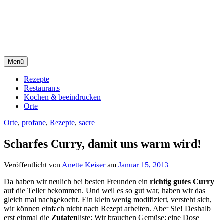
Direkt
sacre e profane Foodblog
zum
Inhalt
sacre e profane
Menü
Rezepte
Restaurants
Kochen & beeindrucken
Orte
Orte
,
profane
,
Rezepte
,
sacre
Scharfes Curry, damit uns warm wird!
Veröffentlicht von
Anette Keiser
am
Januar 15, 2013
Da haben wir neulich bei besten Freunden ein
richtig gutes Curry
auf die Teller bekommen. Und weil es so gut war, haben wir das
gleich mal nachgekocht. Ein klein wenig modifiziert, versteht sich,
wir können einfach nicht nach Rezept arbeiten. Aber Sie! Deshalb
erst einmal die
Zutaten
liste: Wir brauchen Gemüse: eine Dose