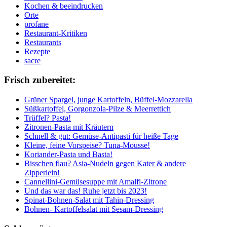
Kochen & beeindrucken
Orte
profane
Restaurant-Kritiken
Restaurants
Rezepte
sacre
Frisch zubereitet:
Grüner Spargel, junge Kartoffeln, Büffel-Mozzarella
Süßkartoffel, Gorgonzola-Pilze & Meerrettich
Trüffel? Pasta!
Zitronen-Pasta mit Kräutern
Schnell & gut: Gemüse-Antipasti für heiße Tage
Kleine, feine Vorspeise? Tuna-Mousse!
Koriander-Pasta und Basta!
Bisschen flau? Asia-Nudeln gegen Kater & andere
Zipperlein!
Cannellini-Gemüsesuppe mit Amalfi-Zitrone
Und das war das! Ruhe jetzt bis 2023!
Spinat-Bohnen-Salat mit Tahin-Dressing
Bohnen- Kartoffelsalat mit Sesam-Dressing