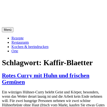
Direkt
sacre e profane Foodblog
zum
Inhalt
sacre e profane
Menü
Rezepte
Restaurants
Kochen & beeindrucken
Orte
Schlagwort:
Kaffir-Blaetter
Rotes Curry mit Huhn und frischen
Gemüsen
Ein würziges Hühner-Curry belebt Geist und Körper, besonders,
wenn das Wetter derart lausig ist und die Arbeit kein Ende nehmen
will. Für zwei hungrige Personen nehmen wir zwei schöne
Hühnerbrüste ohne Haut (frisch vom Markt, kaufen Sie etwas Gutes