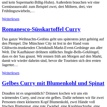
und kein Supermarkt-Billig-Huhn). Außerdem brauchen wir eine
Gemüseauswahl: zum Beispiel zwei, drei Möhren, drei, vier
Frühlingszwiebeln,…
Weiterlesen
Romanesco-Süsskartoffel Curry
Das ganze Weihnachts-Gedöns geht uns spätestens jetzt gehörig auf
den Plempel. Die Münchner City ist fest in der Hand vom
Glühwein-trunkenden Christkindl-Markt-Event-Gedränge aus aller
Welt. Die Kaufhäuser dröhnen süßliches Jingle-Bells-Geklöngel,
dass es der Sau graust. Wir rennen früh am Morgen auf den Markt,
damit wir wieder daheim sind, bevor die Touristen sich den ersten
Jagertee…
Weiterlesen
Gelbes Curry mit Blumenkohl und Spinat
Draußen ist es ungemütlich? Drinnen kochen wir uns ein
wärmendes Curry, und zwar ein gelbes. Dafür nehmen wir für zwei
Personen einen kleineren Kopf Blumenkohl, zwei Hände voll
frischen Blattspinat, eine rote Zwiebel, eine Knoblauchzehe, eine