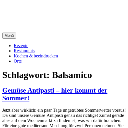
Direkt
sacre e profane Foodblog
zum
Inhalt
sacre e profane
Menü
Rezepte
Restaurants
Kochen & beeindrucken
Orte
Schlagwort:
Balsamico
Gemüse Antipasti – hier kommt der
Sommer!
Jetzt aber wirklich: ein paar Tage ungetrübtes Sommerwetter voraus!
Da sind unsere Gemüse-Antipasti genau das richtige! Zumal gerade
alles auf dem Wochenmarkt zu finden ist, was wir dafür brauchen.
Für eine gute mediterrane Mischung für zwei Personen nehmen Sie