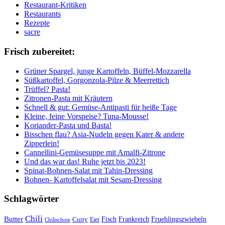
Restaurant-Kritiken
Restaurants
Rezepte
sacre
Frisch zubereitet:
Grüner Spargel, junge Kartoffeln, Büffel-Mozzarella
Süßkartoffel, Gorgonzola-Pilze & Meerrettich
Trüffel? Pasta!
Zitronen-Pasta mit Kräutern
Schnell & gut: Gemüse-Antipasti für heiße Tage
Kleine, feine Vorspeise? Tuna-Mousse!
Koriander-Pasta und Basta!
Bisschen flau? Asia-Nudeln gegen Kater & andere
Zipperlein!
Cannellini-Gemüsesuppe mit Amalfi-Zitrone
Und das war das! Ruhe jetzt bis 2023!
Spinat-Bohnen-Salat mit Tahin-Dressing
Bohnen- Kartoffelsalat mit Sesam-Dressing
Schlagwörter
Chili
Butter
Fisch
Frankreich
Fruehlingszwiebeln
Curry
Chilischote
Eier