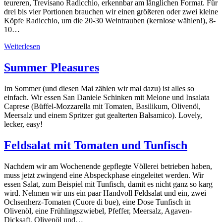
teureren, Trevisano Radicchio, erkennbar am länglichen Format. Für
drei bis vier Portionen brauchen wir einen größeren oder zwei kleine
Köpfe Radicchio, um die 20-30 Weintrauben (kernlose wählen!), 8-
10…
Weiterlesen
Summer Pleasures
Im Sommer (und diesen Mai zählen wir mal dazu) ist alles so
einfach. Wir essen San Daniele Schinken mit Melone und Insalata
Caprese (Büffel-Mozzarella mit Tomaten, Basilikum, Olivenöl,
Meersalz und einem Spritzer gut gealterten Balsamico). Lovely,
lecker, easy!
Feldsalat mit Tomaten und Tunfisch
Nachdem wir am Wochenende gepflegte Völlerei betrieben haben,
muss jetzt zwingend eine Abspeckphase eingeleitet werden. Wir
essen Salat, zum Beispiel mit Tunfisch, damit es nicht ganz so karg
wird. Nehmen wir uns ein paar Handvoll Feldsalat und ein, zwei
Ochsenherz-Tomaten (Cuore di bue), eine Dose Tunfisch in
Olivenöl, eine Frühlingszwiebel, Pfeffer, Meersalz, Agaven-
Dicksaft, Olivenöl und…