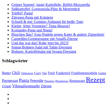
Grüner Spargel, junge Kartoffeln, Büffel-Mozzarella
Süßkartoffel, Gorgonzola-Pilze & Meerrettich
Trüffel? Pasta!
Zitronen-Pasta mit Kräutern
Schnell & gut: Gemüse-Antipasti für heiße Tage
Kleine, feine Vorspeise? Tuna-Mousse!
Koriander-Pasta und Basta!
Bisschen flau? Asia-Nudeln gegen Kater & andere Zipperlein!
Cannellini-Gemüsesuppe mit Amalfi-Zitrone
Und das war das! Ruhe jetzt bis 2023!
Spinat-Bohnen-Salat mit Tahin-Dressing
Bohnen- Kartoffelsalat mit Sesam-Dressing
Schlagwörter
Chili
Butter
Fisch
Frankreich
Fruehlingszwiebeln
Curry
Gemue
Chilischote
Eier
Rezept
Pasta
Parmesan
Petersilie
Restaurant
Pimentos
Pinienkerne
Viktualienmarkt
Zitrone
Urlaub
sacre
profane
Restaurant-