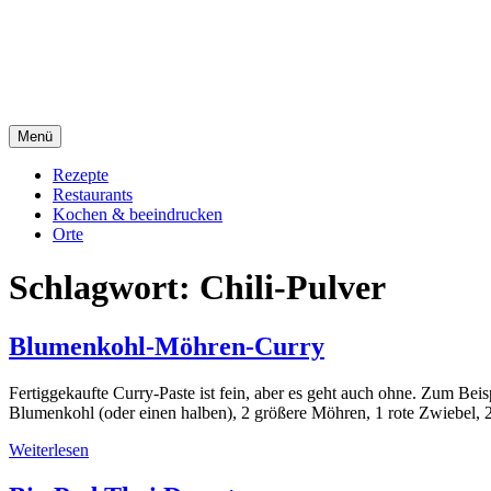
Direkt
sacre e profane Foodblog
zum
Inhalt
sacre e profane
Menü
Rezepte
Restaurants
Kochen & beeindrucken
Orte
Schlagwort:
Chili-Pulver
Blumenkohl-Möhren-Curry
Fertiggekaufte Curry-Paste ist fein, aber es geht auch ohne. Zum Bei
Blumenkohl (oder einen halben), 2 größere Möhren, 1 rote Zwiebel, 2
Weiterlesen