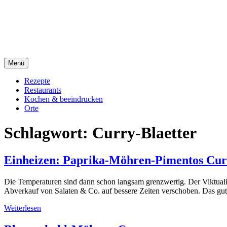
Direkt
sacre e profane Foodblog
zum
Inhalt
sacre e profane
Menü
Rezepte
Restaurants
Kochen & beeindrucken
Orte
Schlagwort:
Curry-Blaetter
Einheizen: Paprika-Möhren-Pimentos Cur
Die Temperaturen sind dann schon langsam grenzwertig. Der Viktualie
Abverkauf von Salaten & Co. auf bessere Zeiten verschoben. Das gute
Weiterlesen