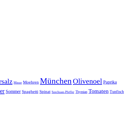
München
Olivenoel
salz
Moehren
Paprika
Minze
er
Tomaten
Sommer
Spaghetti
Spinat
Tunfisch
Thymian
Szechuan-Pfeffer