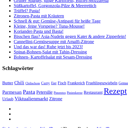
Grüner Spargel, junge Kartoffeln, Büffel-Mozzarella
Süßkartoffel, Gorgonzola-Pilze & Meerrettich
Trüffel? Pasta!
Zitronen-Pasta mit Kräutern
Schnell & gut: Gemüse-Antipasti für heiße Tage
Kleine, feine Vorspeise? Tuna-Mousse!
Koriander-Pasta und Basta!
Bisschen flau? Asia-Nudeln gegen Kater & andere Zipperlein!
Cannellini-Gemüsesuppe mit Amalfi-Zitrone
Und das war das! Ruhe jetzt bis 2023!
Spinat-Bohnen-Salat mit Tahin-Dressing
Bohnen- Kartoffelsalat mit Sesam-Dressing
Schlagwörter
Chili
Butter
Fisch
Frankreich
Fruehlingszwiebeln
Curry
Gemue
Chilischote
Eier
Rezept
Pasta
Parmesan
Petersilie
Restaurant
Pimentos
Pinienkerne
Viktualienmarkt
Zitrone
Urlaub
sacre
profane
Restaurant-
Kritiken