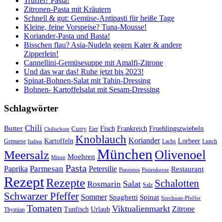
Trüffel? Pasta!
Zitronen-Pasta mit Kräutern
Schnell & gut: Gemüse-Antipasti für heiße Tage
Kleine, feine Vorspeise? Tuna-Mousse!
Koriander-Pasta und Basta!
Bisschen flau? Asia-Nudeln gegen Kater & andere
Zipperlein!
Cannellini-Gemüsesuppe mit Amalfi-Zitrone
Und das war das! Ruhe jetzt bis 2023!
Spinat-Bohnen-Salat mit Tahin-Dressing
Bohnen- Kartoffelsalat mit Sesam-Dressing
Schlagwörter
Chili
Butter
Fisch
Frankreich
Fruehlingszwiebeln
Curry
Chilischote
Eier
Knoblauch
Koriander
Kartoffeln
Lorbeer
Gemuese
Lachs
Lunch
Italien
München
Olivenoel
Meersalz
Moehren
Minze
Pasta
Parmesan
Paprika
Petersilie
Restaurant
Pimentos
Pinienkerne
Rezept
Rezepte
Schalotten
Salat
Rosmarin
Salz
Schwarzer Pfeffer
Sommer
Spaghetti
Spinat
Szechuan-Pfeffer
Tomaten
Viktualienmarkt
Zitrone
Urlaub
Tunfisch
Thymian