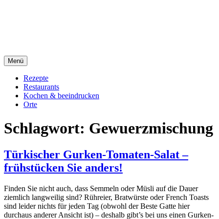
Direkt
sacre e profane Foodblog
zum
Inhalt
sacre e profane
Menü
Rezepte
Restaurants
Kochen & beeindrucken
Orte
Schlagwort:
Gewuerzmischung
Türkischer Gurken-Tomaten-Salat –
frühstücken Sie anders!
Finden Sie nicht auch, dass Semmeln oder Müsli auf die Dauer
ziemlich langweilig sind? Rühreier, Bratwürste oder French Toasts
sind leider nichts für jeden Tag (obwohl der Beste Gatte hier
durchaus anderer Ansicht ist) – deshalb gibt’s bei uns einen Gurken-