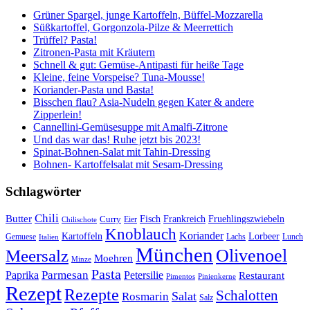
Grüner Spargel, junge Kartoffeln, Büffel-Mozzarella
Süßkartoffel, Gorgonzola-Pilze & Meerrettich
Trüffel? Pasta!
Zitronen-Pasta mit Kräutern
Schnell & gut: Gemüse-Antipasti für heiße Tage
Kleine, feine Vorspeise? Tuna-Mousse!
Koriander-Pasta und Basta!
Bisschen flau? Asia-Nudeln gegen Kater & andere
Zipperlein!
Cannellini-Gemüsesuppe mit Amalfi-Zitrone
Und das war das! Ruhe jetzt bis 2023!
Spinat-Bohnen-Salat mit Tahin-Dressing
Bohnen- Kartoffelsalat mit Sesam-Dressing
Schlagwörter
Chili
Butter
Fisch
Frankreich
Fruehlingszwiebeln
Curry
Chilischote
Eier
Knoblauch
Koriander
Kartoffeln
Lorbeer
Gemuese
Lachs
Lunch
Italien
München
Olivenoel
Meersalz
Moehren
Minze
Pasta
Parmesan
Paprika
Petersilie
Restaurant
Pimentos
Pinienkerne
Rezept
Rezepte
Schalotten
Salat
Rosmarin
Salz