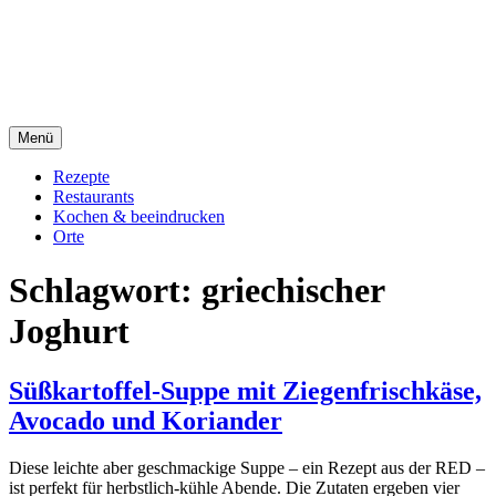
Direkt
sacre e profane Foodblog
zum
Inhalt
sacre e profane
Menü
Rezepte
Restaurants
Kochen & beeindrucken
Orte
Schlagwort:
griechischer
Joghurt
Süßkartoffel-Suppe mit Ziegenfrischkäse,
Avocado und Koriander
Diese leichte aber geschmackige Suppe – ein Rezept aus der RED –
ist perfekt für herbstlich-kühle Abende. Die Zutaten ergeben vier