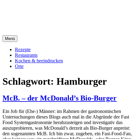
Direkt
sacre e profane Foodblog
zum
Inhalt
sacre e profane
Menü
Rezepte
Restaurants
Kochen & beeindrucken
Orte
Schlagwort:
Hamburger
McB. – der McDonald’s Bio-Burger
Ein Job für (Ehe-) Männer: im Rahmen der gastronomischen
Untersuchungen dieses Blogs auch mal in die Abgründe der Fast
Food Systemgastronomie herabzusteigen und investigativ das
auszuprobieren, was McDonald’s derzeit als Bio-Burger anpreist:
den sogenannten McB. Ich bin zwar, zugeben, ein Fast-Food-Fan,