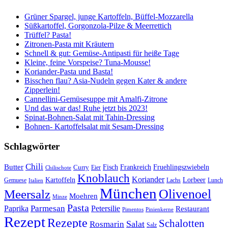
Grüner Spargel, junge Kartoffeln, Büffel-Mozzarella
Süßkartoffel, Gorgonzola-Pilze & Meerrettich
Trüffel? Pasta!
Zitronen-Pasta mit Kräutern
Schnell & gut: Gemüse-Antipasti für heiße Tage
Kleine, feine Vorspeise? Tuna-Mousse!
Koriander-Pasta und Basta!
Bisschen flau? Asia-Nudeln gegen Kater & andere
Zipperlein!
Cannellini-Gemüsesuppe mit Amalfi-Zitrone
Und das war das! Ruhe jetzt bis 2023!
Spinat-Bohnen-Salat mit Tahin-Dressing
Bohnen- Kartoffelsalat mit Sesam-Dressing
Schlagwörter
Chili
Butter
Fisch
Frankreich
Fruehlingszwiebeln
Curry
Chilischote
Eier
Knoblauch
Koriander
Kartoffeln
Lorbeer
Gemuese
Lachs
Lunch
Italien
München
Olivenoel
Meersalz
Moehren
Minze
Pasta
Parmesan
Paprika
Petersilie
Restaurant
Pimentos
Pinienkerne
Rezept
Rezepte
Schalotten
Salat
Rosmarin
Salz