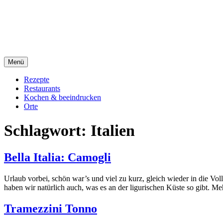
Direkt
sacre e profane Foodblog
zum
Inhalt
sacre e profane
Menü
Rezepte
Restaurants
Kochen & beeindrucken
Orte
Schlagwort:
Italien
Bella Italia: Camogli
Urlaub vorbei, schön war’s und viel zu kurz, gleich wieder in die Vo
haben wir natürlich auch, was es an der ligurischen Küste so gibt. M
Tramezzini Tonno