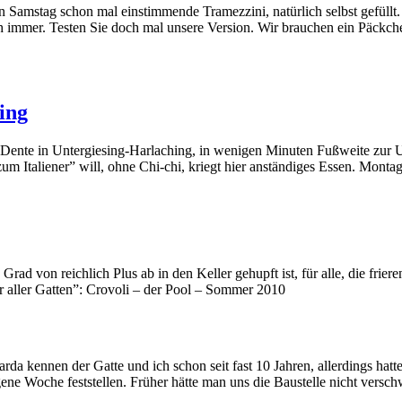
amstag schon mal einstimmende Tramezzini, natürlich selbst gefüllt. W
h immer. Testen Sie doch mal unsere Version. Wir brauchen ein Päckche
ing
l Dente in Untergiesing-Harlaching, in wenigen Minuten Fußweite zur 
zum Italiener” will, ohne Chi-chi, kriegt hier anständiges Essen. Mont
d von reichlich Plus ab in den Keller gehupft ist, für alle, die frie
r aller Gatten”: Crovoli – der Pool – Sommer 2010
a kennen der Gatte und ich schon seit fast 10 Jahren, allerdings hatte
gene Woche feststellen. Früher hätte man uns die Baustelle nicht vers