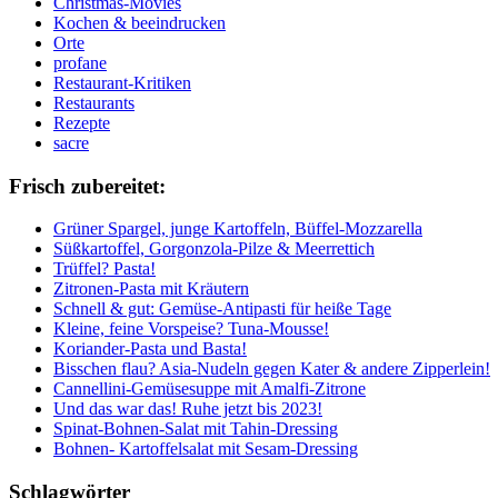
Christmas-Movies
Kochen & beeindrucken
Orte
profane
Restaurant-Kritiken
Restaurants
Rezepte
sacre
Frisch zubereitet:
Grüner Spargel, junge Kartoffeln, Büffel-Mozzarella
Süßkartoffel, Gorgonzola-Pilze & Meerrettich
Trüffel? Pasta!
Zitronen-Pasta mit Kräutern
Schnell & gut: Gemüse-Antipasti für heiße Tage
Kleine, feine Vorspeise? Tuna-Mousse!
Koriander-Pasta und Basta!
Bisschen flau? Asia-Nudeln gegen Kater & andere Zipperlein!
Cannellini-Gemüsesuppe mit Amalfi-Zitrone
Und das war das! Ruhe jetzt bis 2023!
Spinat-Bohnen-Salat mit Tahin-Dressing
Bohnen- Kartoffelsalat mit Sesam-Dressing
Schlagwörter