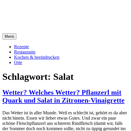
Direkt
sacre e profane Foodblog
zum
Inhalt
sacre e profane
Menü
Rezepte
Restaurants
Kochen & beeindrucken
Orte
Schlagwort:
Salat
Wetter? Welches Wetter? Pflanzerl mit
Quark und Salat in Zitronen-Vinaigrette
Das Wetter ist in aller Munde. Weil es schlecht ist, gehört es da aber
nicht hinein. Essen wir lieber etwas Gutes. Und zwar ein paar
schöne Fleischpflanzerl aus schierem Rindfleisch (damit wir, falls
der Sommer doch noch kommen sollte, nicht zu üppig gerundet ins