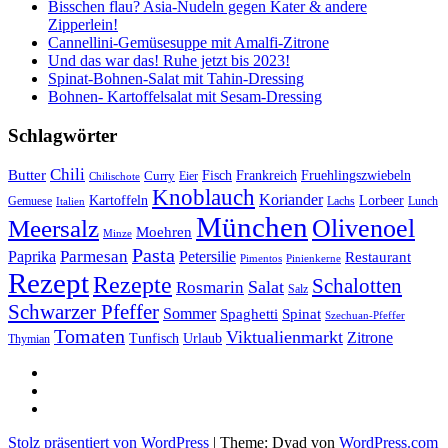
Bisschen flau? Asia-Nudeln gegen Kater & andere
Zipperlein!
Cannellini-Gemüsesuppe mit Amalfi-Zitrone
Und das war das! Ruhe jetzt bis 2023!
Spinat-Bohnen-Salat mit Tahin-Dressing
Bohnen- Kartoffelsalat mit Sesam-Dressing
Schlagwörter
Chili
Butter
Fisch
Frankreich
Fruehlingszwiebeln
Curry
Chilischote
Eier
Knoblauch
Koriander
Kartoffeln
Lorbeer
Gemuese
Lachs
Lunch
Italien
München
Olivenoel
Meersalz
Moehren
Minze
Pasta
Parmesan
Paprika
Petersilie
Restaurant
Pimentos
Pinienkerne
Rezept
Rezepte
Schalotten
Salat
Rosmarin
Salz
Schwarzer Pfeffer
Sommer
Spaghetti
Spinat
Szechuan-Pfeffer
Tomaten
Viktualienmarkt
Zitrone
Urlaub
Tunfisch
Thymian
sacre
profane
Restaurant-
Kritiken
Stolz präsentiert von WordPress
|
Theme: Dyad von
WordPress.com