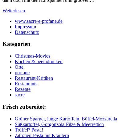
dann doch mit dem Entspannen und grooven…
Weiterlesen
www.sacre-e-profane.de
Impressum
Datenschutz
Kategorien
Christmas-Movies
Kochen & beeindrucken
Orte
profane
Restaurant-Kritiken
Restaurants
Rezepte
sacre
Frisch zubereitet:
Grüner Spargel, junge Kartoffeln, Büffel-Mozzarella
Süßkartoffel, Gorgonzola-Pilze & Meerrettich
Trüffel? Pasta!
Zitronen-Pasta mit Kräutern