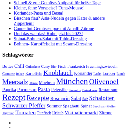
Schnell & gut: Gemüse-Antipasti für heiße Tage
Kleine, feine Vorspeise? Tuna-Mousse!
Koriander-Pasta und Basta!
Bisschen flau? Asia-Nudeln gegen Kater & andere
Zipperlein!
Cannellini-Gemüsesuppe mit Amalfi-Zitrone
Und das war das! Ruhe jetzt bis 2023!
Spinat-Bohnen-Salat mit Tahin-Dressing
Bohnen- Kartoffelsalat mit Sesam-Dressing
Schlagwörter
Chili
Butter
Fisch
Frankreich
Fruehlingszwiebeln
Curry
Chilischote
Eier
Knoblauch
Koriander
Kartoffeln
Lorbeer
Gemuese
Lachs
Lunch
Italien
München
Olivenoel
Meersalz
Moehren
Minze
Pasta
Parmesan
Paprika
Petersilie
Restaurant
Pimentos
Pinienkerne
Rezept
Rezepte
Schalotten
Salat
Rosmarin
Salz
Schwarzer Pfeffer
Sommer
Spaghetti
Spinat
Szechuan-Pfeffer
Tomaten
Viktualienmarkt
Zitrone
Urlaub
Tunfisch
Thymian
sacre
profane