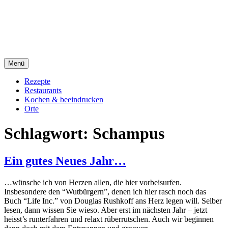
Direkt
sacre e profane Foodblog
zum
Inhalt
sacre e profane
Menü
Rezepte
Restaurants
Kochen & beeindrucken
Orte
Schlagwort:
Schampus
Ein gutes Neues Jahr…
…wünsche ich von Herzen allen, die hier vorbeisurfen.
Insbesondere den “Wutbürgern”, denen ich hier rasch noch das
Buch “Life Inc.” von Douglas Rushkoff ans Herz legen will. Selber
lesen, dann wissen Sie wieso. Aber erst im nächsten Jahr – jetzt
heisst’s runterfahren und relaxt rüberrutschen. Auch wir beginnen