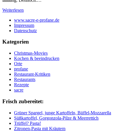
laaaang. Dennoch:…
Weiterlesen
www.sacre-e-profane.de
Impressum
Datenschutz
Kategorien
Christmas-Movies
Kochen & beeindrucken
Orte
profane
Restaurant-Kritiken
Restaurants
Rezepte
sacre
Frisch zubereitet:
Grüner Spargel, junge Kartoffeln, Büffel-Mozzarella
Süßkartoffel, Gorgonzola-Pilze & Meerrettich
Trüffel? Pasta!
Zitronen-Pasta mit Kräutern