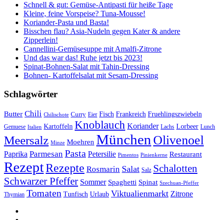
Schnell & gut: Gemüse-Antipasti für heiße Tage
Kleine, feine Vorspeise? Tuna-Mousse!
Koriander-Pasta und Basta!
Bisschen flau? Asia-Nudeln gegen Kater & andere
Zipperlein!
Cannellini-Gemüsesuppe mit Amalfi-Zitrone
Und das war das! Ruhe jetzt bis 2023!
Spinat-Bohnen-Salat mit Tahin-Dressing
Bohnen- Kartoffelsalat mit Sesam-Dressing
Schlagwörter
Chili
Butter
Fisch
Frankreich
Fruehlingszwiebeln
Curry
Chilischote
Eier
Knoblauch
Koriander
Kartoffeln
Lorbeer
Gemuese
Lachs
Lunch
Italien
München
Olivenoel
Meersalz
Moehren
Minze
Pasta
Parmesan
Paprika
Petersilie
Restaurant
Pimentos
Pinienkerne
Rezept
Rezepte
Schalotten
Salat
Rosmarin
Salz
Schwarzer Pfeffer
Sommer
Spaghetti
Spinat
Szechuan-Pfeffer
Tomaten
Viktualienmarkt
Zitrone
Urlaub
Tunfisch
Thymian
sacre
profane