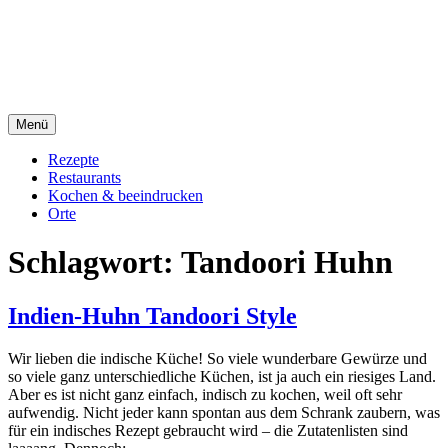
Direkt
sacre e profane Foodblog
zum
Inhalt
sacre e profane
Menü
Rezepte
Restaurants
Kochen & beeindrucken
Orte
Schlagwort:
Tandoori Huhn
Indien-Huhn Tandoori Style
Wir lieben die indische Küche! So viele wunderbare Gewürze und
so viele ganz unterschiedliche Küchen, ist ja auch ein riesiges Land.
Aber es ist nicht ganz einfach, indisch zu kochen, weil oft sehr
aufwendig. Nicht jeder kann spontan aus dem Schrank zaubern, was
für ein indisches Rezept gebraucht wird – die Zutatenlisten sind