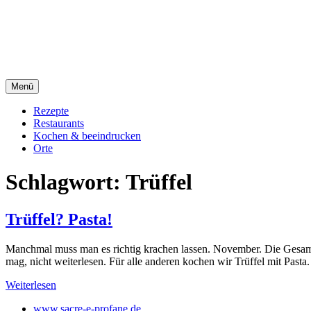
Direkt
sacre e profane Foodblog
zum
Inhalt
sacre e profane
Menü
Rezepte
Restaurants
Kochen & beeindrucken
Orte
Schlagwort:
Trüffel
Trüffel? Pasta!
Manchmal muss man es richtig krachen lassen. November. Die Gesamtsi
mag, nicht weiterlesen. Für alle anderen kochen wir Trüffel mit Pasta
Weiterlesen
www.sacre-e-profane.de