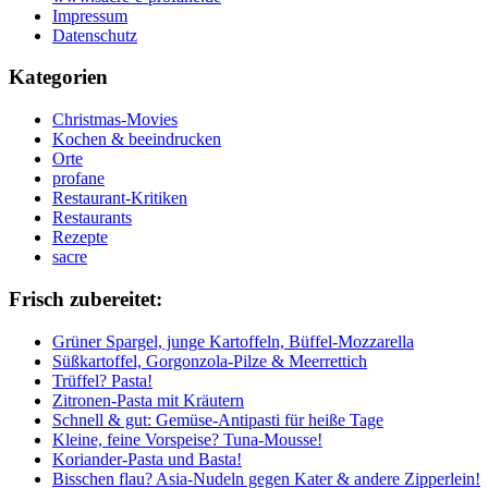
Impressum
Datenschutz
Kategorien
Christmas-Movies
Kochen & beeindrucken
Orte
profane
Restaurant-Kritiken
Restaurants
Rezepte
sacre
Frisch zubereitet:
Grüner Spargel, junge Kartoffeln, Büffel-Mozzarella
Süßkartoffel, Gorgonzola-Pilze & Meerrettich
Trüffel? Pasta!
Zitronen-Pasta mit Kräutern
Schnell & gut: Gemüse-Antipasti für heiße Tage
Kleine, feine Vorspeise? Tuna-Mousse!
Koriander-Pasta und Basta!
Bisschen flau? Asia-Nudeln gegen Kater & andere Zipperlein!