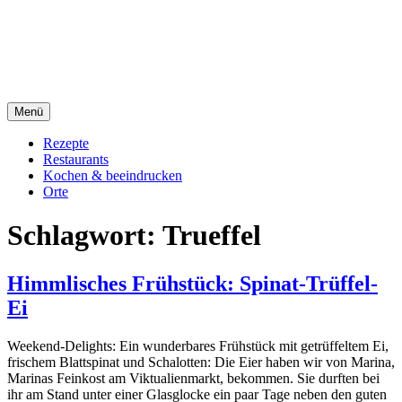
Direkt
sacre e profane Foodblog
zum
Inhalt
sacre e profane
Menü
Rezepte
Restaurants
Kochen & beeindrucken
Orte
Schlagwort:
Trueffel
Himmlisches Frühstück: Spinat-Trüffel-
Ei
Weekend-Delights: Ein wunderbares Frühstück mit getrüffeltem Ei,
frischem Blattspinat und Schalotten: Die Eier haben wir von Marina,
Marinas Feinkost am Viktualienmarkt, bekommen. Sie durften bei
ihr am Stand unter einer Glasglocke ein paar Tage neben den guten