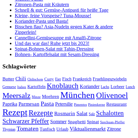
Zitronen-Pasta mit Kräutern
Schnell & gut: Gemüse-Antipasti für heiße Tage
Kleine, feine Vorspeise? Tuna-Mousse!
Koriander-Pasta und Basta!
Bisschen flau? Asia-Nudeln gegen Kater & andere
Zipperlein!
Cannellini-Gemüsesuppe mit Amalfi-Zitrone
Und das war das! Ruhe jetzt bis 2023!
Spinat-Bohnen-Salat mit Tahin-Dressing
Bohnen- Kartoffelsalat mit Sesam-Dressing
Schlagwörter
Chili
Butter
Fisch
Frankreich
Fruehlingszwiebeln
Curry
Chilischote
Eier
Knoblauch
Koriander
Kartoffeln
Lorbeer
Gemuese
Lachs
Lunch
Italien
München
Olivenoel
Meersalz
Moehren
Minze
Pasta
Parmesan
Paprika
Petersilie
Restaurant
Pimentos
Pinienkerne
Rezept
Rezepte
Schalotten
Salat
Rosmarin
Salz
Schwarzer Pfeffer
Sommer
Spaghetti
Spinat
Szechuan-Pfeffer
Tomaten
Viktualienmarkt
Zitrone
Urlaub
Tunfisch
Thymian