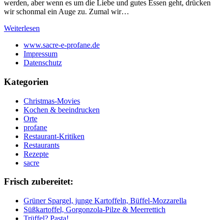
werden, aber wenn es um die Liebe und gutes Essen geht, drücken
wir schonmal ein Auge zu. Zumal wir…
Weiterlesen
www.sacre-e-profane.de
Impressum
Datenschutz
Kategorien
Christmas-Movies
Kochen & beeindrucken
Orte
profane
Restaurant-Kritiken
Restaurants
Rezepte
sacre
Frisch zubereitet:
Grüner Spargel, junge Kartoffeln, Büffel-Mozzarella
Süßkartoffel, Gorgonzola-Pilze & Meerrettich
Trüffel? Pasta!