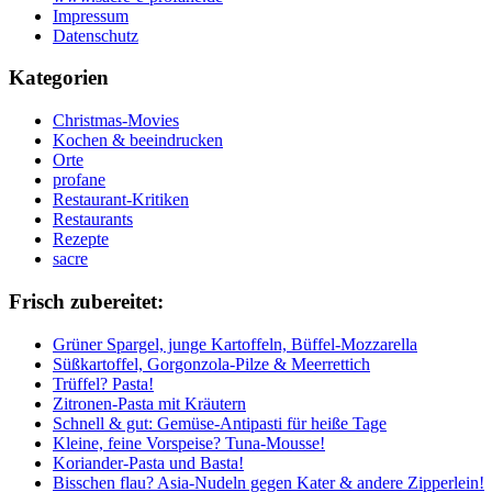
Impressum
Datenschutz
Kategorien
Christmas-Movies
Kochen & beeindrucken
Orte
profane
Restaurant-Kritiken
Restaurants
Rezepte
sacre
Frisch zubereitet:
Grüner Spargel, junge Kartoffeln, Büffel-Mozzarella
Süßkartoffel, Gorgonzola-Pilze & Meerrettich
Trüffel? Pasta!
Zitronen-Pasta mit Kräutern
Schnell & gut: Gemüse-Antipasti für heiße Tage
Kleine, feine Vorspeise? Tuna-Mousse!
Koriander-Pasta und Basta!
Bisschen flau? Asia-Nudeln gegen Kater & andere Zipperlein!