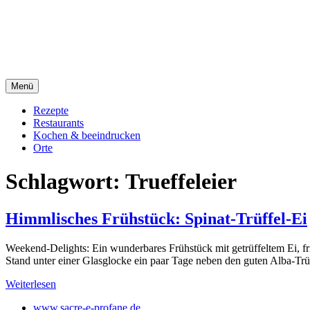
Direkt
sacre e profane Foodblog
zum
Inhalt
sacre e profane
Menü
Rezepte
Restaurants
Kochen & beeindrucken
Orte
Schlagwort:
Trueffeleier
Himmlisches Frühstück: Spinat-Trüffel-Ei
Weekend-Delights: Ein wunderbares Frühstück mit getrüffeltem Ei, fr
Stand unter einer Glasglocke ein paar Tage neben den guten Alba-Trü
Weiterlesen
www.sacre-e-profane.de