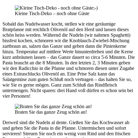
Kleine Tisch-Deko – noch ohne Gäste
Sobald das Nudelwasser kocht, stellen wir eine geräumige
Bratpfanne mit reichlich Olivenöl auf den Herd und lassen dieses
schön heiss werden. Während die Nudeln (wir nahmen Spaghetti)
bissfest kochen, schmoren wir die Knoblauch-Zwiebel-Mischung
zartbraun an, salzen das Ganze und geben dann die Pinienkerne
hinzu. Temperatur auf mittlere Werte hinunterdrehen und die Kerne
kurz anbräunen lassen – das Ganze dauert so circa 5-6 Minuten. Die
Pasta braucht an die 8 Minuten. In den letzten 2, 3 Minuten geben
wir den Radicchio in die Pfanne und schmoren diesen unter Zugabe
eines Extraschlucks Olivenöl an. Eine Prise Salz kann das
Salatgemüse zum guten Schluß noch vertragen – das halten Sie so,
wie Sie es gerne mögen. Ganz zum Schluß das Rindfleisch
untermengen. Nicht sparen: drei Hand voll dürfen es schon sein bei
vier Personen!
Braten Sie das ganze Zeug schön an!
Derweil sind die Nudeln al dente. Gießen Sie das Kochwasser ab
und geben Sie die Pasta in die Pfanne. Untermischen und sofort
servieren! Streuen Sie noch ein wenig vom Rind und den frischen