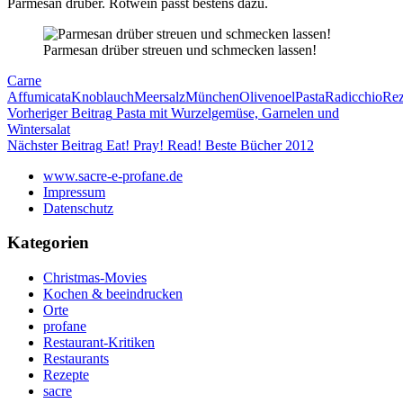
Parmesan drüber. Rotwein passt bestens dazu.
Parmesan drüber streuen und schmecken lassen!
Carne
Affumicata
Knoblauch
Meersalz
München
Olivenoel
Pasta
Radicchio
Rez
Beitragsnavigation
Vorheriger Beitrag
Pasta mit Wurzelgemüse, Garnelen und
Wintersalat
Nächster Beitrag
Eat! Pray! Read! Beste Bücher 2012
www.sacre-e-profane.de
Impressum
Datenschutz
Kategorien
Christmas-Movies
Kochen & beeindrucken
Orte
profane
Restaurant-Kritiken
Restaurants
Rezepte
sacre