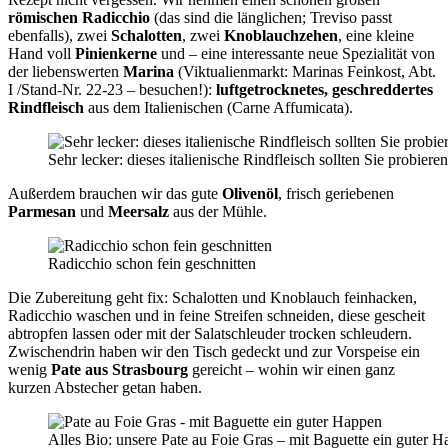
römischen Radicchio
(das sind die länglichen; Treviso passt
ebenfalls), zwei
Schalotten
, zwei
Knoblauchzehen
, eine kleine
Hand voll
Pinienkerne
und – eine interessante neue Spezialität von
der liebenswerten
Marina
(Viktualienmarkt: Marinas Feinkost, Abt.
I /Stand-Nr. 22-23 – besuchen!):
luftgetrocknetes, geschreddertes
Rindfleisch
aus dem Italienischen (Carne Affumicata).
Sehr lecker: dieses italienische Rindfleisch sollten Sie probieren
Außerdem brauchen wir das gute
Olivenöl
, frisch geriebenen
Parmesan
und
Meersalz
aus der Mühle.
Radicchio schon fein geschnitten
Die Zubereitung geht fix: Schalotten und Knoblauch feinhacken,
Radicchio waschen und in feine Streifen schneiden, diese gescheit
abtropfen lassen oder mit der Salatschleuder trocken schleudern.
Zwischendrin haben wir den Tisch gedeckt und zur Vorspeise ein
wenig
Pate aus Strasbourg
gereicht – wohin wir einen ganz
kurzen Abstecher getan haben.
Alles Bio: unsere Pate au Foie Gras – mit Baguette ein guter 