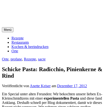
Direkt
sacre e profane Foodblog
zum
Inhalt
sacre e profane
Menü
Rezepte
Restaurants
Kochen & beeindrucken
Orte
Orte
,
profane
,
Rezepte
,
sacre
Schicke Pasta: Radicchio, Pinienkerne &
Rind
Veröffentlicht von
Anette Keiser
am
Dezember 17, 2012
Ein Special unter alten Freunden: Wir bekochten unsere lieben Ex-
Kleinschmidtzens mit einer
experimentellen Pasta
und diese fand
Anklang. Deshalb schnell per Blog dokumentiert, damit wir dieses
Rezept nicht vergessen. Wir nehmen einen schönen großen