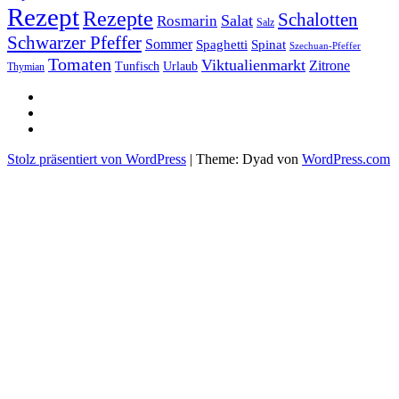
Rezept
Rezepte
Schalotten
Salat
Rosmarin
Salz
Schwarzer Pfeffer
Sommer
Spaghetti
Spinat
Szechuan-Pfeffer
Tomaten
Viktualienmarkt
Zitrone
Urlaub
Tunfisch
Thymian
sacre
profane
Restaurant-
Kritiken
Stolz präsentiert von WordPress
|
Theme: Dyad von
WordPress.com