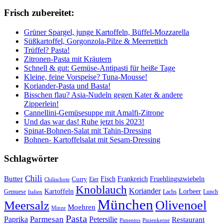
Frisch zubereitet:
Grüner Spargel, junge Kartoffeln, Büffel-Mozzarella
Süßkartoffel, Gorgonzola-Pilze & Meerrettich
Trüffel? Pasta!
Zitronen-Pasta mit Kräutern
Schnell & gut: Gemüse-Antipasti für heiße Tage
Kleine, feine Vorspeise? Tuna-Mousse!
Koriander-Pasta und Basta!
Bisschen flau? Asia-Nudeln gegen Kater & andere
Zipperlein!
Cannellini-Gemüsesuppe mit Amalfi-Zitrone
Und das war das! Ruhe jetzt bis 2023!
Spinat-Bohnen-Salat mit Tahin-Dressing
Bohnen- Kartoffelsalat mit Sesam-Dressing
Schlagwörter
Chili
Butter
Fisch
Frankreich
Fruehlingszwiebeln
Curry
Chilischote
Eier
Knoblauch
Koriander
Kartoffeln
Lorbeer
Gemuese
Lachs
Lunch
Italien
München
Olivenoel
Meersalz
Moehren
Minze
Pasta
Parmesan
Paprika
Petersilie
Restaurant
Pimentos
Pinienkerne