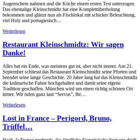
Augenschein nahmen und die Küche einem ersten Test unterzogen.
Das ehemalige Kleinschmidtz hat eine Komplettüberholung
bekommen und glänzt nun als Fischlokal mit schicker Beleuchtung,
viel Holz und portugiesisch…
Weiterlesen
Restaurant Kleinschmidtz: Wir sagen
Danke!
Alles hat ein Ende, was meistens gut ist, aber nicht immer. Am 21.
September schliesst das Restaurant Kleinschmidtz seine Pforten und
beendet seine lange Geschichte. 20 Jahre lang hat das Kleinschmidtz
die kulinarische Fahne hochgehalten und damit seine eigene
Tradition geschaffen. München wird um einen richtig schönen Ort
ärmer. Wir rufen ganz laut “Servus”, Ihr…
Weiterlesen
Lost in France – Perigord, Bruno,
Trüffel…
Hach, la France profonde, das ländliche Französische liegt uns doch