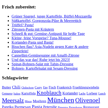
Frisch zubereitet:
Grüner Spargel, junge Kartoffeln, Büffel-Mozzarella
Süßkartoffel, Gorgonzola-Pilze & Meerrettich
Trüffel? Pasta!
Zitronen-Pasta mit Kräutern
Schnell & gut: Gemüse-Antipasti für heiße Tage
Kleine, feine Vorspeise? Tuna-Mousse!
Koriander-Pasta und Basta!
Bisschen flau? Asia-Nudeln gegen Kater & andere
Zipperlein!
Cannellini-Gemüsesuppe mit Amalfi-Zitrone
Und das war das! Ruhe jetzt bis 2023!
Spinat-Bohnen-Salat mit Tahin-Dressing
Bohnen- Kartoffelsalat mit Sesam-Dressing
Schlagwörter
Chili
Butter
Fisch
Frankreich
Fruehlingszwiebeln
Curry
Chilischote
Eier
Knoblauch
Koriander
Kartoffeln
Lorbeer
Gemuese
Lachs
Lunch
Italien
München
Olivenoel
Meersalz
Moehren
Minze
Pasta
Parmesan
Paprika
Petersilie
Restaurant
Pimentos
Pinienkerne