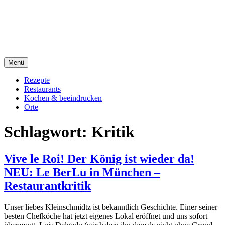
Direkt
sacre e profane Foodblog
zum
Inhalt
sacre e profane
Menü
Rezepte
Restaurants
Kochen & beeindrucken
Orte
Schlagwort:
Kritik
Vive le Roi! Der König ist wieder da!
NEU: Le BerLu in München –
Restaurantkritik
Unser liebes Kleinschmidtz ist bekanntlich Geschichte. Einer seiner
besten Chefköche hat jetzt eigenes Lokal eröffnet und uns sofort