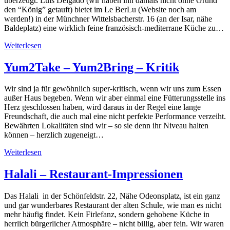
überzeugt. Luis Delgado (wir haben ihn damals nicht ohne Grund
den “König” getauft) bietet im Le BerLu (Website noch am
werden!) in der Münchner Wittelsbacherstr. 16 (an der Isar, nähe
Baldeplatz) eine wirklich feine französisch-mediterrane Küche zu…
Weiterlesen
Yum2Take – Yum2Bring – Kritik
Wir sind ja für gewöhnlich super-kritisch, wenn wir uns zum Essen
außer Haus begeben. Wenn wir aber einmal eine Fütterungsstelle ins
Herz geschlossen haben, wird daraus in der Regel eine lange
Freundschaft, die auch mal eine nicht perfekte Performance verzeiht.
Bewährten Lokalitäten sind wir – so sie denn ihr Niveau halten
können – herzlich zugeneigt…
Weiterlesen
Halali – Restaurant-Impressionen
Das Halali in der Schönfeldstr. 22, Nähe Odeonsplatz, ist ein ganz
und gar wunderbares Restaurant der alten Schule, wie man es nicht
mehr häufig findet. Kein Firlefanz, sondern gehobene Küche in
herrlich bürgerlicher Atmosphäre – nicht billig, aber fein. Wir waren