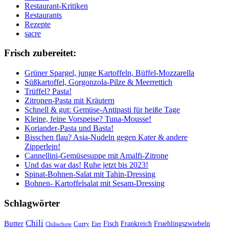
Restaurant-Kritiken
Restaurants
Rezepte
sacre
Frisch zubereitet:
Grüner Spargel, junge Kartoffeln, Büffel-Mozzarella
Süßkartoffel, Gorgonzola-Pilze & Meerrettich
Trüffel? Pasta!
Zitronen-Pasta mit Kräutern
Schnell & gut: Gemüse-Antipasti für heiße Tage
Kleine, feine Vorspeise? Tuna-Mousse!
Koriander-Pasta und Basta!
Bisschen flau? Asia-Nudeln gegen Kater & andere
Zipperlein!
Cannellini-Gemüsesuppe mit Amalfi-Zitrone
Und das war das! Ruhe jetzt bis 2023!
Spinat-Bohnen-Salat mit Tahin-Dressing
Bohnen- Kartoffelsalat mit Sesam-Dressing
Schlagwörter
Chili
Butter
Fisch
Frankreich
Fruehlingszwiebeln
Curry
Chilischote
Eier