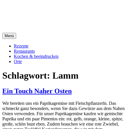
Direkt
sacre e profane Foodblog
zum
Inhalt
sacre e profane
Menü
Rezepte
Restaurants
Kochen & beeindrucken
Orte
Schlagwort:
Lamm
Ein Touch Naher Osten
Wir bereiten uns ein Paprikagemüse mit Fleischpflanzerln. Das
schmeckt ganz besonders, wenn Sie dazu Gewürze aus dem Nahen
Osten verwenden. Für unser Paprikagemüse kaufen wir gemischte
Paprika und ein paar Pimentos ein: rot, gelb, orange, kleine, spitze,
große, schön bunt eben. Zudem brauchen wir eine rote Zwiebel,