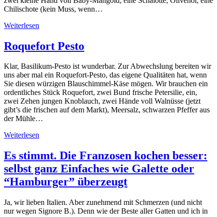
zwei kleine Hand voll Baby-Mangold, eine Schalotte, Olivenöl, eine
Chilischote (kein Muss, wenn…
Weiterlesen
Roquefort Pesto
Klar, Basilikum-Pesto ist wunderbar. Zur Abwechslung bereiten wir
uns aber mal ein Roquefort-Pesto, das eigene Qualitäten hat, wenn
Sie diesen würzigen Blauschimmel-Käse mögen. Wir brauchen ein
ordentliches Stück Roquefort, zwei Bund frische Petersilie, ein,
zwei Zehen jungen Knoblauch, zwei Hände voll Walnüsse (jetzt
gibt’s die frischen auf dem Markt), Meersalz, schwarzen Pfeffer aus
der Mühle…
Weiterlesen
Es stimmt. Die Franzosen kochen besser:
selbst ganz Einfaches wie Galette oder
“Hamburger” überzeugt
Ja, wir lieben Italien. Aber zunehmend mit Schmerzen (und nicht
nur wegen Signore B.). Denn wie der Beste aller Gatten und ich in