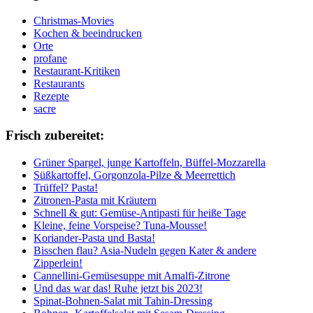
Christmas-Movies
Kochen & beeindrucken
Orte
profane
Restaurant-Kritiken
Restaurants
Rezepte
sacre
Frisch zubereitet:
Grüner Spargel, junge Kartoffeln, Büffel-Mozzarella
Süßkartoffel, Gorgonzola-Pilze & Meerrettich
Trüffel? Pasta!
Zitronen-Pasta mit Kräutern
Schnell & gut: Gemüse-Antipasti für heiße Tage
Kleine, feine Vorspeise? Tuna-Mousse!
Koriander-Pasta und Basta!
Bisschen flau? Asia-Nudeln gegen Kater & andere
Zipperlein!
Cannellini-Gemüsesuppe mit Amalfi-Zitrone
Und das war das! Ruhe jetzt bis 2023!
Spinat-Bohnen-Salat mit Tahin-Dressing