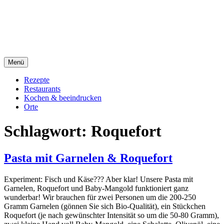
Direkt
sacre e profane Foodblog
zum
Inhalt
sacre e profane
Menü
Rezepte
Restaurants
Kochen & beeindrucken
Orte
Schlagwort:
Roquefort
Pasta mit Garnelen & Roquefort
Experiment: Fisch und Käse??? Aber klar! Unsere Pasta mit
Garnelen, Roquefort und Baby-Mangold funktioniert ganz
wunderbar! Wir brauchen für zwei Personen um die 200-250
Gramm Garnelen (gönnen Sie sich Bio-Qualität), ein Stückchen
Roquefort (je nach gewünschter Intensität so um die 50-80 Gramm),