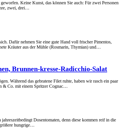
e geworfen. Keine Kunst, das können Sie auch: Für zwei Personen
öhre, zwei, drei…
sich. Dafür nehmen Sie eine gute Hand voll frischer Pimentos,
ocknete Kräuter aus der Mühle (Rosmarin, Thymian) und…
chen, Brunnen-kresse-Radicchio-Salat
en. Während das gebratene Filet ruhte, haben wir rasch ein paar
zen & Co. mit einem Spritzer Cognac…
n jahreszeitbedingt Dosentomaten, denn diese kommen reif in die
e größere hungrige…