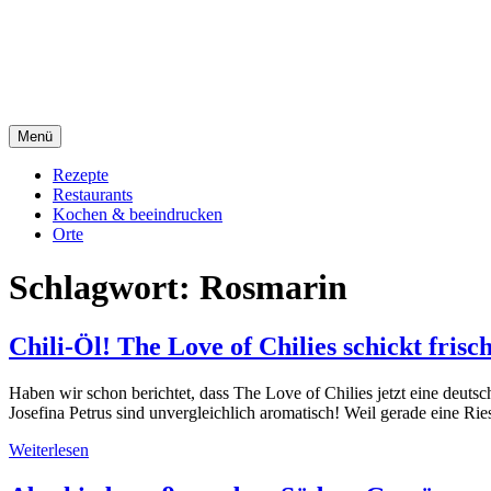
Direkt
sacre e profane Foodblog
zum
Inhalt
sacre e profane
Menü
Rezepte
Restaurants
Kochen & beeindrucken
Orte
Schlagwort:
Rosmarin
Chili-Öl! The Love of Chilies schickt frisc
Haben wir schon berichtet, dass The Love of Chilies jetzt eine deutsc
Josefina Petrus sind unvergleichlich aromatisch! Weil gerade eine Ri
Weiterlesen