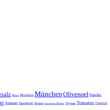
München
Olivenoel
salz
Moehren
Paprika
Minze
er
Tomaten
Sommer
Spaghetti
Spinat
Tunfisch
Thymian
Szechuan-Pfeffer