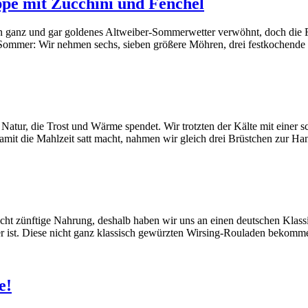
pe mit Zucchini und Fenchel
 ein ganz und gar goldenes Altweiber-Sommerwetter verwöhnt, doch die
Sommer: Wir nehmen sechs, sieben größere Möhren, drei festkochende 
Natur, die Trost und Wärme spendet. Wir trotzten der Kälte mit einer
 Damit die Mahlzeit satt macht, nahmen wir gleich drei Brüstchen zur H
ht zünftige Nahrung, deshalb haben wir uns an einen deutschen Klassi
cker ist. Diese nicht ganz klassisch gewürzten Wirsing-Rouladen bekom
e!