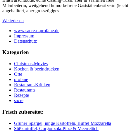
Bratwurschtbude, echte Casting-Tussi, aber in Wahrheit freie
Mitarbeiterin, weitgehend humorbefreite Gaststättenbesitzerin (leicht
abgehalftert, aber grosszügiges…
Weiterlesen
www.sacre-e-profane.de
Impressum
Datenschutz
Kategorien
Christmas-Movies
Kochen & beeindrucken
Orte
profane
Restaurant-Kritiken
Restaurants
Rezepte
sacre
Frisch zubereitet:
Grüner Spargel, junge Kartoffeln, Büffel-Mozzarella
Süßkartoffel, Gorgonzola-Pilze & Meerrettich