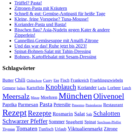
Trüffel? Pasta!
Zitronen-Pasta mit Kräutern
Schnell & gut: Gemüse-Antipasti für heiße Tage
Kleine, feine Vorspeise? Tuna-Mousse!
Koriander-Pasta und Basta!
Bisschen flau? Asia-Nudeln gegen Kater & andere
Zipperlein!
Cannellini-Gemüsesuppe mit Amalfi-Zitrone
Und das war das! Ruhe jetzt bis 2023!
Spinat-Bohnen-Salat mit Tahin-Dressing
Bohnen- Kartoffelsalat mit Sesam-Dressing
Schlagwörter
Chili
Butter
Fisch
Frankreich
Fruehlingszwiebeln
Curry
Chilischote
Eier
Knoblauch
Koriander
Kartoffeln
Lorbeer
Gemuese
Lachs
Lunch
Italien
München
Olivenoel
Meersalz
Moehren
Minze
Pasta
Parmesan
Paprika
Petersilie
Restaurant
Pimentos
Pinienkerne
Rezept
Rezepte
Schalotten
Salat
Rosmarin
Salz
Schwarzer Pfeffer
Sommer
Spaghetti
Spinat
Szechuan-Pfeffer
Tomaten
Viktualienmarkt
Zitrone
Urlaub
Tunfisch
Thymian