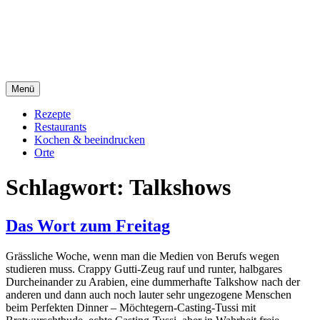
Direkt
sacre e profane Foodblog
zum
Inhalt
sacre e profane
Menü
Rezepte
Restaurants
Kochen & beeindrucken
Orte
Schlagwort:
Talkshows
Das Wort zum Freitag
Grässliche Woche, wenn man die Medien von Berufs wegen
studieren muss. Crappy Gutti-Zeug rauf und runter, halbgares
Durcheinander zu Arabien, eine dummerhafte Talkshow nach der
anderen und dann auch noch lauter sehr ungezogene Menschen
beim Perfekten Dinner – Möchtegern-Casting-Tussi mit