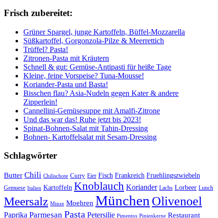
Frisch zubereitet:
Grüner Spargel, junge Kartoffeln, Büffel-Mozzarella
Süßkartoffel, Gorgonzola-Pilze & Meerrettich
Trüffel? Pasta!
Zitronen-Pasta mit Kräutern
Schnell & gut: Gemüse-Antipasti für heiße Tage
Kleine, feine Vorspeise? Tuna-Mousse!
Koriander-Pasta und Basta!
Bisschen flau? Asia-Nudeln gegen Kater & andere
Zipperlein!
Cannellini-Gemüsesuppe mit Amalfi-Zitrone
Und das war das! Ruhe jetzt bis 2023!
Spinat-Bohnen-Salat mit Tahin-Dressing
Bohnen- Kartoffelsalat mit Sesam-Dressing
Schlagwörter
Chili
Butter
Fisch
Frankreich
Fruehlingszwiebeln
Curry
Chilischote
Eier
Knoblauch
Koriander
Kartoffeln
Lorbeer
Gemuese
Lachs
Lunch
Italien
München
Olivenoel
Meersalz
Moehren
Minze
Pasta
Parmesan
Paprika
Petersilie
Restaurant
Pimentos
Pinienkerne