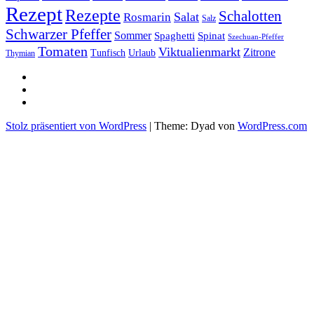
Rezept
Rezepte
Schalotten
Salat
Rosmarin
Salz
Schwarzer Pfeffer
Sommer
Spaghetti
Spinat
Szechuan-Pfeffer
Tomaten
Viktualienmarkt
Zitrone
Urlaub
Tunfisch
Thymian
sacre
profane
Restaurant-
Kritiken
Stolz präsentiert von WordPress
|
Theme: Dyad von
WordPress.com