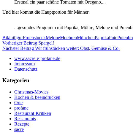
Erstmal ein paar schöne Tomaten mit Oregano....
Und hier kommt die Hauptportion für Männer:
...gesundes Programm mit Paprika, Möhre, Melone und Putenbr
Bikinifigur
Fruehstueck
Melone
Moehren
München
Paprika
Pute
Putenbr
Beitragsnavigation
Vorheriger Beitrag
Spargel!
Nächster Beitrag
Wir frühstücken weiter: Obst, Gemüse & Co.
www.sacre-e-profane.de
Impressum
Datenschutz
Kategorien
Christmas-Movies
Kochen & beeindrucken
Orte
profane
Restaurant-Kritiken
Restaurants
Rezepte
sacre