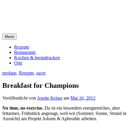
Direkt
sacre e profane Foodblog
zum
Inhalt
sacre e profane
Menü
Rezepte
Restaurants
Kochen & beeindrucken
Orte
profane
,
Rezepte
,
sacre
Breakfast for Champions
Veröffentlicht von
Anette Keiser
am
Mai 16, 2012
No time, no exercise.
Da ist ein besonders energiereiches, aber
fettarmes, Frühstück angesagt, weil wir (Sommer, Sonne, Strand in
Aussicht) am Projekt Adonis & Aphrodite arbeiten.