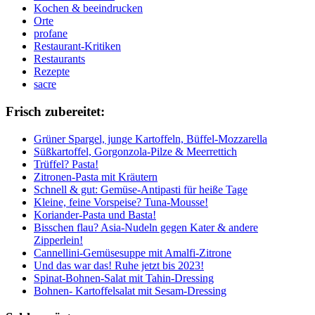
Kochen & beeindrucken
Orte
profane
Restaurant-Kritiken
Restaurants
Rezepte
sacre
Frisch zubereitet:
Grüner Spargel, junge Kartoffeln, Büffel-Mozzarella
Süßkartoffel, Gorgonzola-Pilze & Meerrettich
Trüffel? Pasta!
Zitronen-Pasta mit Kräutern
Schnell & gut: Gemüse-Antipasti für heiße Tage
Kleine, feine Vorspeise? Tuna-Mousse!
Koriander-Pasta und Basta!
Bisschen flau? Asia-Nudeln gegen Kater & andere
Zipperlein!
Cannellini-Gemüsesuppe mit Amalfi-Zitrone
Und das war das! Ruhe jetzt bis 2023!
Spinat-Bohnen-Salat mit Tahin-Dressing
Bohnen- Kartoffelsalat mit Sesam-Dressing