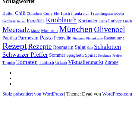
Schlagwörter
Chili
Butter
Fisch
Frankreich
Fruehlingszwiebeln
Curry
Chilischote
Eier
Knoblauch
Koriander
Kartoffeln
Lorbeer
Gemuese
Lachs
Lunch
Italien
München
Olivenoel
Meersalz
Moehren
Minze
Pasta
Parmesan
Paprika
Petersilie
Restaurant
Pimentos
Pinienkerne
Rezept
Rezepte
Schalotten
Salat
Rosmarin
Salz
Schwarzer Pfeffer
Sommer
Spaghetti
Spinat
Szechuan-Pfeffer
Tomaten
Viktualienmarkt
Zitrone
Urlaub
Tunfisch
Thymian
sacre
profane
Restaurant-
Kritiken
Stolz präsentiert von WordPress
|
Theme: Dyad von
WordPress.com