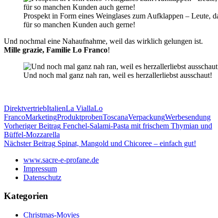
Prospekt in Form eines Weinglases zum Aufklappen – Leute, d
für so manchen Kunden auch gerne!
Und nochmal eine Nahaufnahme, weil das wirklich gelungen ist.
Mille grazie, Familie Lo Franco
!
Und noch mal ganz nah ran, weil es herzallerliebst ausschaut!
Direktvertrieb
Italien
La Vialla
Lo
Franco
Marketing
Produktproben
Toscana
Verpackung
Werbesendung
Beitragsnavigation
Vorheriger Beitrag
Fenchel-Salami-Pasta mit frischem Thymian und
Büffel-Mozzarella
Nächster Beitrag
Spinat, Mangold und Chicoree – einfach gut!
www.sacre-e-profane.de
Impressum
Datenschutz
Kategorien
Christmas-Movies