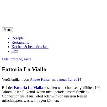
Direkt
sacre e profane Foodblog
zum
Inhalt
sacre e profane
Menü
Rezepte
Restaurants
Kochen & beeindrucken
Orte
Orte
,
profane
,
sacre
Fattoria La Vialla
Veröffentlicht von
Anette Keiser
am
Januar 12, 2014
Bei der
Fattoria La Vialla
bestellen wir schon seit gefühlten 100
Jahren unser Olivenöl, wenn nicht gerade unsere Sizilien-
Connection ins Haus liefert oder wir von unseren Reisen
mitschleppen, was wir tragen können.