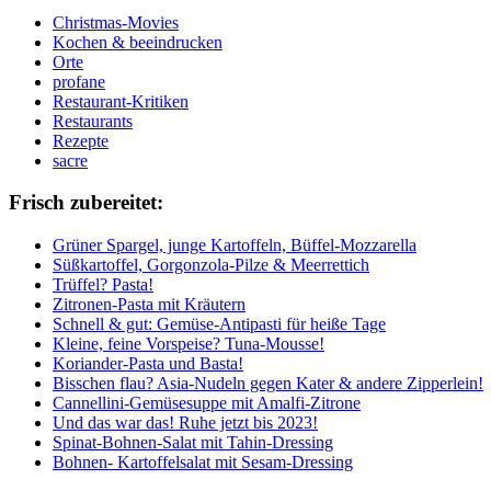
Christmas-Movies
Kochen & beeindrucken
Orte
profane
Restaurant-Kritiken
Restaurants
Rezepte
sacre
Frisch zubereitet:
Grüner Spargel, junge Kartoffeln, Büffel-Mozzarella
Süßkartoffel, Gorgonzola-Pilze & Meerrettich
Trüffel? Pasta!
Zitronen-Pasta mit Kräutern
Schnell & gut: Gemüse-Antipasti für heiße Tage
Kleine, feine Vorspeise? Tuna-Mousse!
Koriander-Pasta und Basta!
Bisschen flau? Asia-Nudeln gegen Kater & andere Zipperlein!
Cannellini-Gemüsesuppe mit Amalfi-Zitrone
Und das war das! Ruhe jetzt bis 2023!
Spinat-Bohnen-Salat mit Tahin-Dressing
Bohnen- Kartoffelsalat mit Sesam-Dressing