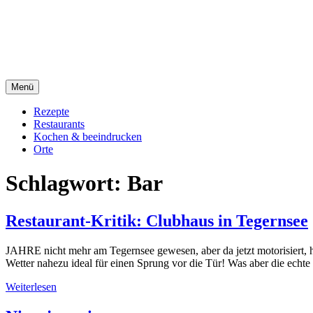
Direkt
sacre e profane Foodblog
zum
Inhalt
sacre e profane
Menü
Rezepte
Restaurants
Kochen & beeindrucken
Orte
Schlagwort:
Bar
Restaurant-Kritik: Clubhaus in Tegernsee
JAHRE nicht mehr am Tegernsee gewesen, aber da jetzt motorisiert, 
Wetter nahezu ideal für einen Sprung vor die Tür! Was aber die echt
Weiterlesen