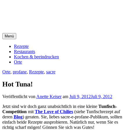
Direkt
sacre e profane Foodblog
zum
Inhalt
sacre e profane
Menü
Rezepte
Restaurants
Kochen & beeindrucken
Orte
Orte
,
profane
,
Rezepte
,
sacre
Hot Tuna!
Veröffentlicht von
Anette Keiser
am
Juli 9, 2012
Juli 9, 2012
Jetzt sind wir doch ganz unabsichtlich in eine kleine
Tunfisch-
Competition
mit
The Love of Chilies
(siehe Tunfischrezept auf
deren
Blog
) geraten. Sie, liebes sacre-e-profane-Publikum, sollten
einfach beide Rezepte ausprobieren. Natürlich nur, wenn Sie es
richtig scharf mögen! Gönnen Sie sich was Gutes!