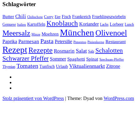
Schlagwörter
Chili
Butter
Fisch
Frankreich
Fruehlingszwiebeln
Curry
Chilischote
Eier
Knoblauch
Koriander
Kartoffeln
Lorbeer
Gemuese
Lachs
Lunch
Italien
München
Olivenoel
Meersalz
Moehren
Minze
Pasta
Parmesan
Paprika
Petersilie
Restaurant
Pimentos
Pinienkerne
Rezept
Rezepte
Schalotten
Salat
Rosmarin
Salz
Schwarzer Pfeffer
Sommer
Spaghetti
Spinat
Szechuan-Pfeffer
Tomaten
Viktualienmarkt
Zitrone
Urlaub
Tunfisch
Thymian
sacre
profane
Restaurant-
Kritiken
Stolz präsentiert von WordPress
|
Theme: Dyad von
WordPress.com