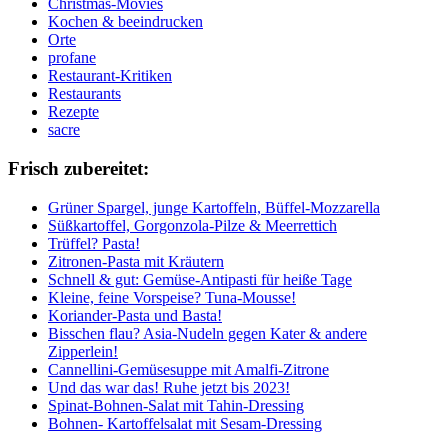
Christmas-Movies
Kochen & beeindrucken
Orte
profane
Restaurant-Kritiken
Restaurants
Rezepte
sacre
Frisch zubereitet:
Grüner Spargel, junge Kartoffeln, Büffel-Mozzarella
Süßkartoffel, Gorgonzola-Pilze & Meerrettich
Trüffel? Pasta!
Zitronen-Pasta mit Kräutern
Schnell & gut: Gemüse-Antipasti für heiße Tage
Kleine, feine Vorspeise? Tuna-Mousse!
Koriander-Pasta und Basta!
Bisschen flau? Asia-Nudeln gegen Kater & andere
Zipperlein!
Cannellini-Gemüsesuppe mit Amalfi-Zitrone
Und das war das! Ruhe jetzt bis 2023!
Spinat-Bohnen-Salat mit Tahin-Dressing
Bohnen- Kartoffelsalat mit Sesam-Dressing