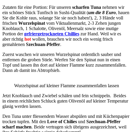
Zutaten für eine Portion: Für unseren
scharfen Tuna
nehmen wir
ein schönes Stück Tunfisch in Sushi-Qualität (
um die 8 Euro
, hauen
Sie die Kohle raus, solange Sie sie noch haben!), 2, 3 Hände voll
frischen
Wurzelspinat
vom Viktualienmarkt, 2-3 Zehen jungen
Knoblauch, 1 Schalotte, Olivenöl, Meersalz sowie eine mutige
Portion der
gefriergetrockneten Chillies
zur Hand. Weil wir es
aber richtig
hot
wollen, brauchen wir noch ein wenig frisch
gemahlenen
Szechuan-Pfeffer
.
Zuerst waschen wir unseren Wurzelspinat ordentlich sauber und
entfernen die groben Stiele. Werfen Sie den Spinat nun in einen
Topf und lassen ihn dort auf kleiner Flamme kurz zusammenfallen.
Dann ab damit ins Abtropfsieb.
Wurzelspinat auf kleiner Flamme zusammenfallen lassen
Jetzt Knoblauch und Zwiebel schälen und fein schnippeln. Beides
in einem reichlichen Schluck guten Olivenöl auf kleiner Temperatur
glasig werden lassen.
Den Tuna unter fliessendem Wasser abspülen und mit Küchenpapier
trocken tupfen. Mit den
Love of
Chilies
und
Szechuan-Pfeffer
scharf machen
. Beide vertragen sich übrigens ausgezeichnet, weil