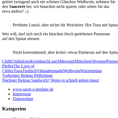
gehört zwingend auch ein schönes Gläschen Weißwein, nehmen Sie
den
Sancerre
her, wir brauchen nicht sparen, oder sehen Sie das
etwa anders? ;-)
Perfekter Lunch, aber nichts für Weicheier: Hot Tuna mit Spina
Wer will, darf sich noch ein bisschen frisch geriebenen Parmesan
auf den Spinat streuen.
Nicht konventionell, aber lecker: etwas Parmesan auf den Spin
Chilli
Chillis
Euro
Knoblauch
Lunch
Meersalz
München
Olivenoel
Parme
Pfeffer
The Love of
Chilies
Tuna
Tunfisch
Viktualienmarkt
Weißwein
Wurzelspinat
Beitragsnavigation
Vorheriger Beitrag
Pfifferlinge
Nächster Beitrag
Sandwich? Wenn es schnell gehen muss!
www.sacre-e-profane.de
Impressum
Datenschutz
Kategorien