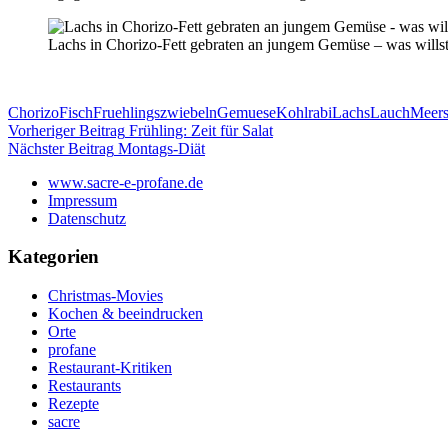
Lachs in Chorizo-Fett gebraten an jungem Gemüse – was wills
Chorizo
Fisch
Fruehlingszwiebeln
Gemuese
Kohlrabi
Lachs
Lauch
Meers
Beitragsnavigation
Vorheriger Beitrag
Frühling: Zeit für Salat
Nächster Beitrag
Montags-Diät
www.sacre-e-profane.de
Impressum
Datenschutz
Kategorien
Christmas-Movies
Kochen & beeindrucken
Orte
profane
Restaurant-Kritiken
Restaurants
Rezepte
sacre