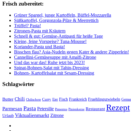
Frisch zubereitet:
Grüner Spargel, junge Kartoffeln, Büffel-Mozzarella
Süßkartoffel, Gorgonzola-Pilze & Meerrettich
Trüffel? Pasta!
Zitronen-Pasta mit Kräutern
Schnell & gut: Gemüse-Antipasti für heiße Tage
Kleine, feine Vorspeise? Tuna-Mousse!
Koriander-Pasta und Basta!
Bisschen flau? Asia-Nudeln gegen Kater & andere Zipperlein!
Cannellini-Gemüsesuppe mit Amalfi-Zitrone
Und das war das! Ruhe jetzt bis 2023!
Spinat-Bohnen-Salat mit Tahin-Dressing
Bohnen- Kartoffelsalat mit Sesam-Dressing
Schlagwörter
Chili
Butter
Fisch
Frankreich
Fruehlingszwiebeln
Curry
Gemue
Chilischote
Eier
Rezept
Pasta
Parmesan
Petersilie
Restaurant
Pimentos
Pinienkerne
Viktualienmarkt
Zitrone
Urlaub
sacre
profane