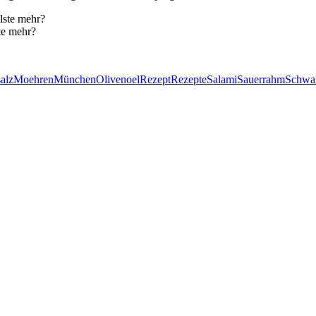
te mehr?
alz
Moehren
München
Olivenoel
Rezept
Rezepte
Salami
Sauerrahm
Schwar