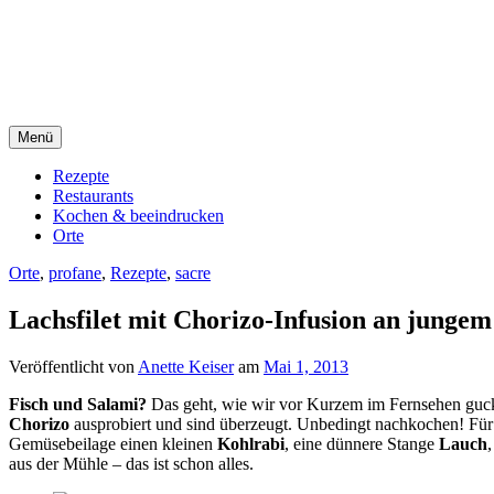
Direkt
sacre e profane Foodblog
zum
Inhalt
sacre e profane
Menü
Rezepte
Restaurants
Kochen & beeindrucken
Orte
Orte
,
profane
,
Rezepte
,
sacre
Lachsfilet mit Chorizo-Infusion an junge
Veröffentlicht von
Anette Keiser
am
Mai 1, 2013
Fisch und Salami?
Das geht, wie wir vor Kurzem im Fernsehen guck
Chorizo
ausprobiert und sind überzeugt. Unbedingt nachkochen! Fü
Gemüsebeilage einen kleinen
Kohlrabi
, eine dünnere Stange
Lauch
aus der Mühle – das ist schon alles.