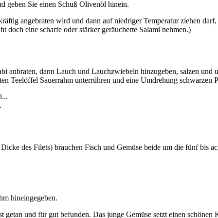
nd geben Sie einen Schuß Olivenöl hinein.
kräftig angebraten wird und dann auf niedriger Temperatur ziehen da
cht doch eine scharfe oder stärker geräucherte Salami nehmen.)
abi anbraten, dann Lauch und Lauchzwiebeln hinzugeben, salzen und umrü
uten Teelöffel Sauerrahm unterrühren und eine Umdrehung schwarzen Pf
…
Dicke des Filets) brauchen Fisch und Gemüse beide um die fünf bis a
ahm hineingegeben.
st getan und für gut befunden. Das junge Gemüse setzt einen schönen K