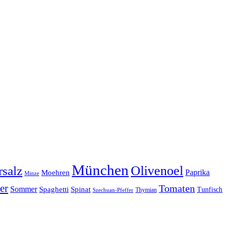
München
Olivenoel
salz
Moehren
Paprika
Minze
er
Tomaten
Sommer
Spaghetti
Spinat
Tunfisch
Thymian
Szechuan-Pfeffer