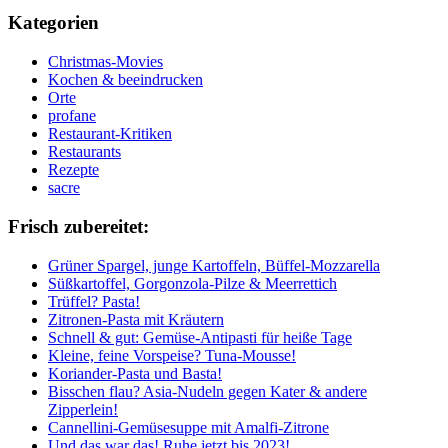
Kategorien
Christmas-Movies
Kochen & beeindrucken
Orte
profane
Restaurant-Kritiken
Restaurants
Rezepte
sacre
Frisch zubereitet:
Grüner Spargel, junge Kartoffeln, Büffel-Mozzarella
Süßkartoffel, Gorgonzola-Pilze & Meerrettich
Trüffel? Pasta!
Zitronen-Pasta mit Kräutern
Schnell & gut: Gemüse-Antipasti für heiße Tage
Kleine, feine Vorspeise? Tuna-Mousse!
Koriander-Pasta und Basta!
Bisschen flau? Asia-Nudeln gegen Kater & andere
Zipperlein!
Cannellini-Gemüsesuppe mit Amalfi-Zitrone
Und das war das! Ruhe jetzt bis 2023!