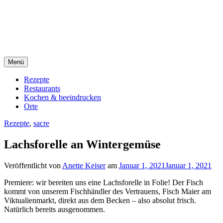
Direkt
sacre e profane Foodblog
zum
Inhalt
sacre e profane
Menü
Rezepte
Restaurants
Kochen & beeindrucken
Orte
Rezepte
,
sacre
Lachsforelle an Wintergemüse
Veröffentlicht von
Anette Keiser
am
Januar 1, 2021
Januar 1, 2021
Premiere: wir bereiten uns eine Lachsforelle in Folie! Der Fisch
kommt von unserem Fischhändler des Vertrauens, Fisch Maier am
Viktualienmarkt, direkt aus dem Becken – also absolut frisch.
Natürlich bereits ausgenommen.