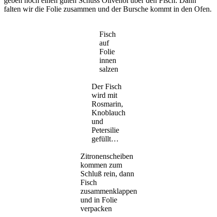
geben noch einen guten Schuss Olivenöl über den Fisch. Dann
falten wir die Folie zusammen und der Bursche kommt in den Ofen.
Fisch
auf
Folie
innen
salzen
Der Fisch
wird mit
Rosmarin,
Knoblauch
und
Petersilie
gefüllt…
Zitronenscheiben
kommen zum
Schluß rein, dann
Fisch
zusammenklappen
und in Folie
verpacken