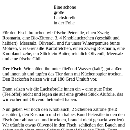
Eine schöne
große
Lachsforelle
in der Folie
Für den Fisch brauchen wir frische Petersilie, einen Zweig
Rosmarin, eine Bio-Zitrone, 3, 4 Knoblauchzehen (geschält und
halbiert), Meersalz, Olivenöl, und für unser Wintergemüse bunte
Möhren, vier Grenaille-Kartöffelchen, einen Zweig Rosmarin, eine
Knoblauchzehe, ein Stücklein Butter, reichlich Olivenöl, Meersalz
und eine frische Chili.
Der Fisch
. Wir spülen ihn unter fließend Wasser (kalt!) gut außen
und innen ab und tupfen das Tier dann mit Küchenpapier trocken.
Den Backofen heizen wir auf 180 Grad Umluft vor.
Dann salzen wir die Lachsforelle innen ein – eine gute Prise
(Teelöffel) reicht und legen sie auf eine großes Stück Alufolie, das
wir vorher mit Olivenöl beträufelt haben.
Nun geben wir noch den Knoblauch, 2 Scheiben Zitrone (heiß
abspülen), den Rosmarin und ein halbes Bund Petersilie in den den
Fisch (nur abbrausen und trocknen, braucht nicht gehackt werden).
Wir träufeln etwas Olivenöl in den Fisch, schließen den Bauch und