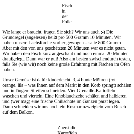
Fisch
in
der
Folie
Wie lange er braucht, fragen Sie sich? Wir uns auch ;-) Die
Grundregel (angelesen) heißt pro 500 Gramm 10 Minuten. Wir
haben unsere Lachsforelle vorher gewogen – satte 800 Gramm.
Aber mit den von uns geschätzten 20 Minuten war es nicht getan.
Wir haben den Fisch kurz angeschaut und noch einmal 20 Minuten
draufgelegt. Dann war er gut! Also am besten zwischendurch testen,
falls Sie (wie wir) noch keine große Erfahrung mit Fischen im Ofen
haben.
Unser Gemüse ist dafür kinderleicht. 3, 4 bunte Möhren (rot,
orange, lila – was Ihnen auf dem Markt in den Korb springt) schälen
und in längere Streifen schneiden. Vier Grenaille-Kartoffeln
waschen und vierteln. Eine Knoblauchzehe schälen und halbieren
und (wer mag) eine frische Chilischote im Ganzen parat legen.
Dann schneiden wir uns noch ein Rosmarinzweiglein vom Busch
auf dem Balkon.
Zuerst die
Kartoffeln