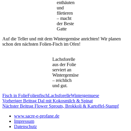
enthäuten
und
filetieren
– macht
der Beste
Gatte
Auf die Teller und mit dem Wintergemüse anrichten! Wir planen
schon den nächsten Folien-Fisch im Ofen!
Lachsforelle
aus der Folie
serviert an
Wintergemüse
– reichlich
und gut.
Fisch in Folie
Folienfisch
Lachsforelle
Wintergemuese
Beitragsnavigation
Vorheriger Beitrag
Dal mit Kokosmilch & Spinat
Nächster Beitrag
Flower Sprouts, Brokkoli & Kartoffel-Stampf
www.sacre-e-profane.de
Impressum
Datenschutz