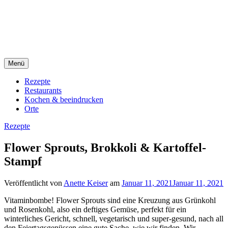
Direkt
sacre e profane Foodblog
zum
Inhalt
sacre e profane
Menü
Rezepte
Restaurants
Kochen & beeindrucken
Orte
Rezepte
Flower Sprouts, Brokkoli & Kartoffel-
Stampf
Veröffentlicht von
Anette Keiser
am
Januar 11, 2021
Januar 11, 2021
Vitaminbombe! Flower Sprouts sind eine Kreuzung aus Grünkohl
und Rosenkohl, also ein deftiges Gemüse, perfekt für ein
winterliches Gericht, schnell, vegetarisch und super-gesund, nach all
den Feiertagsgenüssen eine gute Sache, wie wir finden. Wir