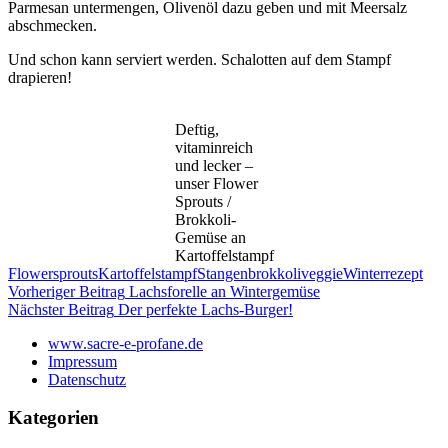
Parmesan untermengen, Olivenöl dazu geben und mit Meersalz
abschmecken.
Und schon kann serviert werden. Schalotten auf dem Stampf
drapieren!
Deftig,
vitaminreich
und lecker –
unser Flower
Sprouts /
Brokkoli-
Gemüse an
Kartoffelstampf
Flowersprouts
Kartoffelstampf
Stangenbrokkoli
veggie
Winterrezept
Beitragsnavigation
Vorheriger Beitrag
Lachsforelle an Wintergemüse
Nächster Beitrag
Der perfekte Lachs-Burger!
www.sacre-e-profane.de
Impressum
Datenschutz
Kategorien