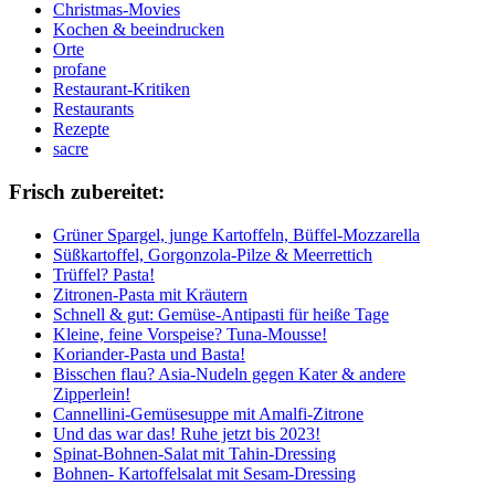
Christmas-Movies
Kochen & beeindrucken
Orte
profane
Restaurant-Kritiken
Restaurants
Rezepte
sacre
Frisch zubereitet:
Grüner Spargel, junge Kartoffeln, Büffel-Mozzarella
Süßkartoffel, Gorgonzola-Pilze & Meerrettich
Trüffel? Pasta!
Zitronen-Pasta mit Kräutern
Schnell & gut: Gemüse-Antipasti für heiße Tage
Kleine, feine Vorspeise? Tuna-Mousse!
Koriander-Pasta und Basta!
Bisschen flau? Asia-Nudeln gegen Kater & andere
Zipperlein!
Cannellini-Gemüsesuppe mit Amalfi-Zitrone
Und das war das! Ruhe jetzt bis 2023!
Spinat-Bohnen-Salat mit Tahin-Dressing
Bohnen- Kartoffelsalat mit Sesam-Dressing