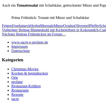
Auch ein
Tomatensalat
mit Schafskäse, getrockneter Minze und Papri
Prima Frühstück: Tomate mit Minze und Schafskäse
Feigen
Fruehstueck
Herbst
Meersalz
Minze
Octalus
Olivenoel
Pfeffer
Scha
Beitragsnavigation
Vorheriger Beitrag
Blumenkohl mit Kichererbsen in Kokosmilch-Cur
Nächster Beitrag
Frühstücken im Forum…
www.sacre-e-profane.de
Impressum
Datenschutz
Kategorien
Christmas-Movies
Kochen & beeindrucken
Orte
profane
Restaurant-Kritiken
Restaurants
Rezepte
sacre