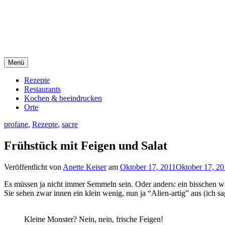
Direkt
sacre e profane Foodblog
zum
Inhalt
sacre e profane
Menü
Rezepte
Restaurants
Kochen & beeindrucken
Orte
profane
,
Rezepte
,
sacre
Frühstück mit Feigen und Salat
Veröffentlicht von
Anette Keiser
am
Oktober 17, 2011
Oktober 17, 20
Es müssen ja nicht immer Semmeln sein. Oder anders: ein bisschen 
Sie sehen zwar innen ein klein wenig, nun ja “Alien-artig” aus (ich s
Kleine Monster? Nein, nein, frische Feigen!