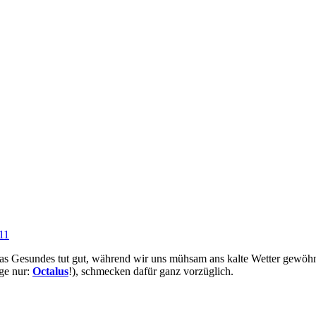
11
was Gesundes tut gut, während wir uns mühsam ans kalte Wetter gewö
age nur:
Octalus
!), schmecken dafür ganz vorzüglich.