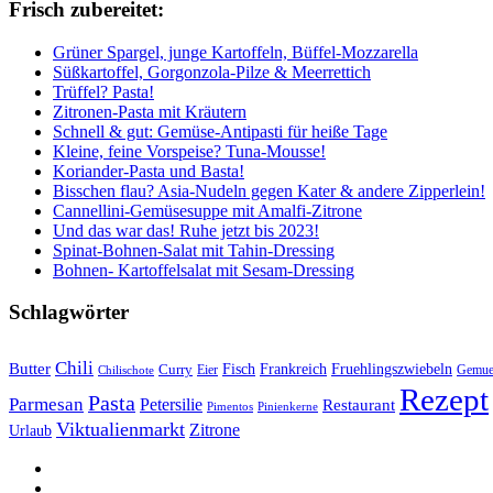
Frisch zubereitet:
Grüner Spargel, junge Kartoffeln, Büffel-Mozzarella
Süßkartoffel, Gorgonzola-Pilze & Meerrettich
Trüffel? Pasta!
Zitronen-Pasta mit Kräutern
Schnell & gut: Gemüse-Antipasti für heiße Tage
Kleine, feine Vorspeise? Tuna-Mousse!
Koriander-Pasta und Basta!
Bisschen flau? Asia-Nudeln gegen Kater & andere Zipperlein!
Cannellini-Gemüsesuppe mit Amalfi-Zitrone
Und das war das! Ruhe jetzt bis 2023!
Spinat-Bohnen-Salat mit Tahin-Dressing
Bohnen- Kartoffelsalat mit Sesam-Dressing
Schlagwörter
Chili
Butter
Fisch
Frankreich
Fruehlingszwiebeln
Curry
Gemue
Chilischote
Eier
Rezept
Pasta
Parmesan
Petersilie
Restaurant
Pimentos
Pinienkerne
Viktualienmarkt
Zitrone
Urlaub
sacre
profane