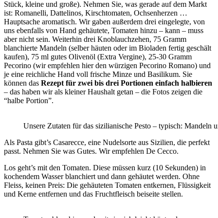
Stück, kleine und große). Nehmen Sie, was gerade auf dem Markt
ist: Romanelli, Dattelinos, Kirschtomaten, Ochsenherzen …
Hauptsache aromatisch. Wir gaben außerdem drei eingelegte, von
uns ebenfalls von Hand gehäutete, Tomaten hinzu – kann – muss
aber nicht sein. Weiterhin drei Knoblauchzehen, 75 Gramm
blanchierte Mandeln (selber häuten oder im Bioladen fertig geschält
kaufen), 75 ml gutes Olivenöl (
Extra Vergine
), 25-30 Gramm
Pecorino (wir empfehlen hier den würzigen Pecorino Romano) und
je eine reichliche Hand voll frische Minze und Basilikum. Sie
können das
Rezept für zwei bis drei Portionen einfach halbieren
– das haben wir als kleiner Haushalt getan – die Fotos zeigen die
“halbe Portion”.
Unsere Zutaten für das sizilianische Pesto – typisch: Mandeln
Als Pasta gibt’s Casarecce, eine Nudelsorte aus Sizilien, die perfekt
passt. Nehmen Sie was Gutes. Wir empfehlen De Cecco.
Los geht’s mit den Tomaten. Diese müssen kurz (10 Sekunden) in
kochendem Wasser blanchiert und dann gehäutet werden. Ohne
Fleiss, keinen Preis: Die gehäuteten Tomaten entkernen, Flüssigkeit
und Kerne entfernen und das Fruchtfleisch beiseite stellen.