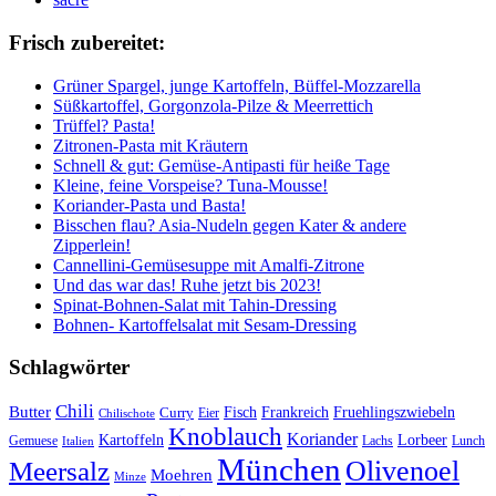
Frisch zubereitet:
Grüner Spargel, junge Kartoffeln, Büffel-Mozzarella
Süßkartoffel, Gorgonzola-Pilze & Meerrettich
Trüffel? Pasta!
Zitronen-Pasta mit Kräutern
Schnell & gut: Gemüse-Antipasti für heiße Tage
Kleine, feine Vorspeise? Tuna-Mousse!
Koriander-Pasta und Basta!
Bisschen flau? Asia-Nudeln gegen Kater & andere
Zipperlein!
Cannellini-Gemüsesuppe mit Amalfi-Zitrone
Und das war das! Ruhe jetzt bis 2023!
Spinat-Bohnen-Salat mit Tahin-Dressing
Bohnen- Kartoffelsalat mit Sesam-Dressing
Schlagwörter
Chili
Butter
Fisch
Frankreich
Fruehlingszwiebeln
Curry
Chilischote
Eier
Knoblauch
Koriander
Kartoffeln
Lorbeer
Gemuese
Lachs
Lunch
Italien
München
Olivenoel
Meersalz
Moehren
Minze