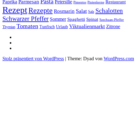
Pasta
Parmesan
Paprika
Petersilie
Restaurant
Pimentos
Pinienkerne
Rezept
Rezepte
Schalotten
Salat
Rosmarin
Salz
Schwarzer Pfeffer
Sommer
Spaghetti
Spinat
Szechuan-Pfeffer
Tomaten
Viktualienmarkt
Zitrone
Urlaub
Tunfisch
Thymian
sacre
profane
Restaurant-
Kritiken
Stolz präsentiert von WordPress
|
Theme: Dyad von
WordPress.com