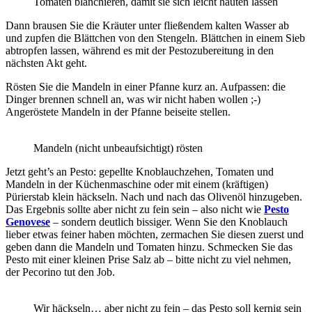
Tomaten blanchieren, damit sie sich leicht häuten lassen
Dann brausen Sie die Kräuter unter fließendem kalten Wasser ab
und zupfen die Blättchen von den Stengeln. Blättchen in einem Sieb
abtropfen lassen, während es mit der Pestozubereitung in den
nächsten Akt geht.
Rösten Sie die Mandeln in einer Pfanne kurz an. Aufpassen: die
Dinger brennen schnell an, was wir nicht haben wollen ;-)
Angeröstete Mandeln in der Pfanne beiseite stellen.
Mandeln (nicht unbeaufsichtigt) rösten
Jetzt geht’s an Pesto: gepellte Knoblauchzehen, Tomaten und
Mandeln in der Küchenmaschine oder mit einem (kräftigen)
Pürierstab klein häckseln. Nach und nach das Olivenöl hinzugeben.
Das Ergebnis sollte aber nicht zu fein sein – also nicht wie
Pesto
Genovese
– sondern deutlich bissiger. Wenn Sie den Knoblauch
lieber etwas feiner haben möchten, zermachen Sie diesen zuerst und
geben dann die Mandeln und Tomaten hinzu. Schmecken Sie das
Pesto mit einer kleinen Prise Salz ab – bitte nicht zu viel nehmen,
der Pecorino tut den Job.
Wir häckseln… aber nicht zu fein – das Pesto soll kernig sein