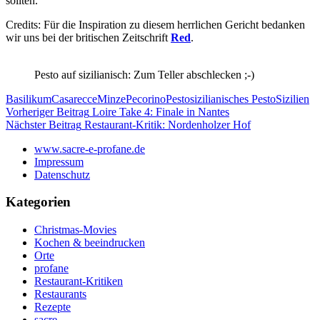
sollten.
Credits: Für die Inspiration zu diesem herrlichen Gericht bedanken
wir uns bei der britischen Zeitschrift
Red
.
Pesto auf sizilianisch: Zum Teller abschlecken ;-)
Basilikum
Casarecce
Minze
Pecorino
Pesto
sizilianisches Pesto
Sizilien
Beitragsnavigation
Vorheriger Beitrag
Loire Take 4: Finale in Nantes
Nächster Beitrag
Restaurant-Kritik: Nordenholzer Hof
www.sacre-e-profane.de
Impressum
Datenschutz
Kategorien
Christmas-Movies
Kochen & beeindrucken
Orte
profane
Restaurant-Kritiken
Restaurants
Rezepte
sacre