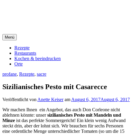
Direkt
sacre e profane Foodblog
zum
Inhalt
sacre e profane
Menü
Rezepte
Restaurants
Kochen & beeindrucken
Orte
profane
,
Rezepte
,
sacre
Sizilianisches Pesto mit Casarecce
Veröffentlicht von
Anette Keiser
am
August 6, 2017
August 6, 2017
Wir machen Ihnen ein Angebot, das auch Don Corleone nicht
ablehnen könnte: unser
sizilianisches Pesto mit Mandeln und
Minze
ist das perfekte Sommergericht! Ein klein wenig Aufwand
steckt drin, aber der lohnt sich. Wir brauchen für sechs Personen
eine ordentliche Menge unterschiedlicher Tomaten (so um die 15