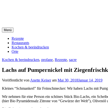
Direkt
sacre e profane Foodblog
zum
Inhalt
sacre e profane
Menü
Rezepte
Restaurants
Kochen & beeindrucken
Orte
Kochen & beeindrucken
,
profane
,
Rezepte
,
sacre
Lachs auf Pumpernickel mit Ziegenfrischk
Veröffentlicht von
Anette Keiser
am
Mai 30, 2018
Januar 14, 2019
Kleines “Schmankerl” für Feinschmecker: Wir haben Lachs mit Pumpe
Wir nehmen für eine Person ein schönes Stück Bio-Lachs, ein Scheibc
(hier Bio Pyramidensalz Zitrone von “Gewürze der Welt”), Olivenöl 