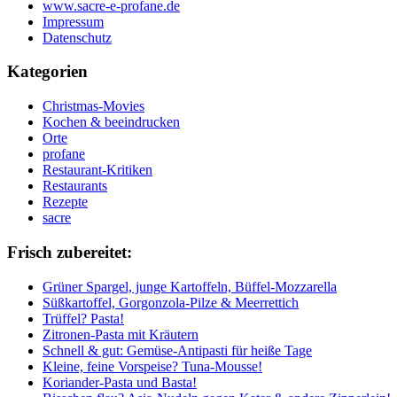
www.sacre-e-profane.de
Impressum
Datenschutz
Kategorien
Christmas-Movies
Kochen & beeindrucken
Orte
profane
Restaurant-Kritiken
Restaurants
Rezepte
sacre
Frisch zubereitet:
Grüner Spargel, junge Kartoffeln, Büffel-Mozzarella
Süßkartoffel, Gorgonzola-Pilze & Meerrettich
Trüffel? Pasta!
Zitronen-Pasta mit Kräutern
Schnell & gut: Gemüse-Antipasti für heiße Tage
Kleine, feine Vorspeise? Tuna-Mousse!
Koriander-Pasta und Basta!