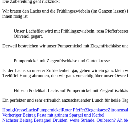
Die Zubereitung geht ruckzuck:
Wir braten den Lachs und die Frühlingszwiebeln (im Ganzen lassen) i
innen rosig ist.
Unser Lachsfilet wird mit Frühlingszwiebeln, rosa Pfefferbeere
Olivenöl gegart.
Derweil bestreichen wir unser Pumpernickel mit Ziegenfrischkäse und
Pumpernickel mit Ziegenfrischkäse und Gartenkresse
Ist der Lachs zu unserer Zufriedenheit gar, geben wir ein ganz klei
Teelöffel Honig abrunden, den wir ganz vorsichtig über unser Oevre f
Hübsch & delikat: Lachs auf Pumpernickel mit Ziegenfrischkä
Ein perfekter und sehr erfreulich anzuschauender Lunch für heiße Tag
Honig
Kresse
Lachs
Pumpernickel
Roter Pfeffer
Ziegenkaese
Zitronensa
Beitragsnavigation
Vorheriger Beitrag
Pasta mit grünem Spargel und Kerbel
Nächster Beitrag
Bretagne! Druiden, weite Strände, Quiberon? Äh bi