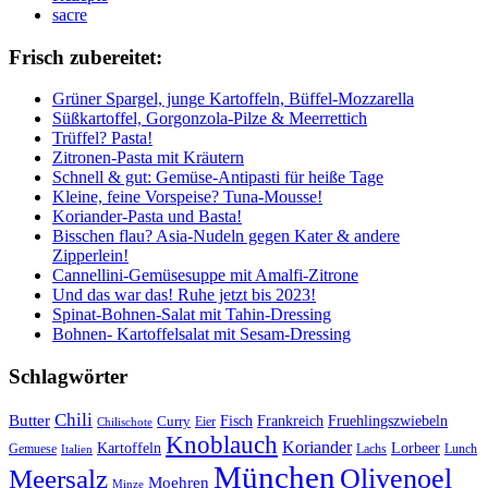
sacre
Frisch zubereitet:
Grüner Spargel, junge Kartoffeln, Büffel-Mozzarella
Süßkartoffel, Gorgonzola-Pilze & Meerrettich
Trüffel? Pasta!
Zitronen-Pasta mit Kräutern
Schnell & gut: Gemüse-Antipasti für heiße Tage
Kleine, feine Vorspeise? Tuna-Mousse!
Koriander-Pasta und Basta!
Bisschen flau? Asia-Nudeln gegen Kater & andere
Zipperlein!
Cannellini-Gemüsesuppe mit Amalfi-Zitrone
Und das war das! Ruhe jetzt bis 2023!
Spinat-Bohnen-Salat mit Tahin-Dressing
Bohnen- Kartoffelsalat mit Sesam-Dressing
Schlagwörter
Chili
Butter
Fisch
Frankreich
Fruehlingszwiebeln
Curry
Chilischote
Eier
Knoblauch
Koriander
Kartoffeln
Lorbeer
Gemuese
Lachs
Lunch
Italien
München
Olivenoel
Meersalz
Moehren
Minze