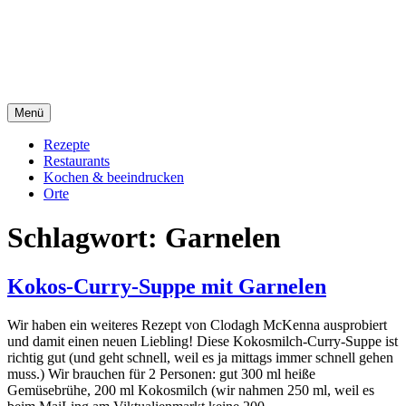
Direkt
sacre e profane Foodblog
zum
Inhalt
sacre e profane
Menü
Rezepte
Restaurants
Kochen & beeindrucken
Orte
Schlagwort:
Garnelen
Kokos-Curry-Suppe mit Garnelen
Wir haben ein weiteres Rezept von Clodagh McKenna ausprobiert
und damit einen neuen Liebling! Diese Kokosmilch-Curry-Suppe ist
richtig gut (und geht schnell, weil es ja mittags immer schnell gehen
muss.) Wir brauchen für 2 Personen: gut 300 ml heiße
Gemüsebrühe, 200 ml Kokosmilch (wir nahmen 250 ml, weil es