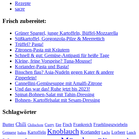
Rezepte
sacre
Frisch zubereitet:
Grüner Spargel, junge Kartoffeln, Büffel-Mozzarella
Süßkartoffel, Gorgonzola-Pilze & Meerrettich
Trüffel? Pasta!
Zitronen-Pasta mit Kräutern
Schnell & gut: Gemüse-Antipasti für heiße Tage
Kleine, feine Vorspeise? Tuna-Mousse!
Koriander-Pasta und Basta!
Bisschen flau? Asia-Nudeln gegen Kater & andere
Zipperlein!
Cannellini-Gemüsesuppe mit Amalfi-Zitrone
Und das war das! Ruhe jetzt bis 2023!
Spinat-Bohnen-Salat mit Tahin-Dressing
Bohnen- Kartoffelsalat mit Sesam-Dressing
Schlagwörter
Chili
Butter
Fisch
Frankreich
Fruehlingszwiebeln
Curry
Chilischote
Eier
Knoblauch
Koriander
Kartoffeln
Lorbeer
Gemuese
Lachs
Lunch
Italien