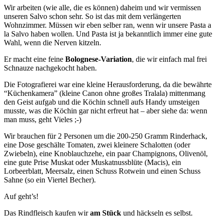
Wir arbeiten (wie alle, die es können) daheim und wir vermissen
unseren Salvo schon sehr. So ist das mit dem verlängerten
Wohnzimmer. Müssen wir eben selber ran, wenn wir unsere Pasta a
la Salvo haben wollen. Und Pasta ist ja bekanntlich immer eine gute
Wahl, wenn die Nerven kitzeln.
Er macht eine feine
Bolognese-Variation
, die wir einfach mal frei
Schnauze nachgekocht haben.
Die Fotografierei war eine kleine Herausforderung, da die bewährte
“Küchenkamera” (kleine Canon ohne großes Tralala) mittenmang
den Geist aufgab und die Köchin schnell aufs Handy umsteigen
musste, was die Köchin gar nicht erfreut hat – aber siehe da: wenn
man muss, geht Vieles ;-)
Wir brauchen für 2 Personen um die 200-250 Gramm Rinderhack,
eine Dose geschälte Tomaten, zwei kleinere Schalotten (oder
Zwiebeln), eine Knoblauchzehe, ein paar Champignons, Olivenöl,
eine gute Prise Muskat oder Muskatnussblüte (Macis), ein
Lorbeerblatt, Meersalz, einen Schuss Rotwein und einen Schuss
Sahne (so ein Viertel Becher).
Auf geht’s!
Das Rindfleisch kaufen wir
am Stück
und häckseln es selbst.