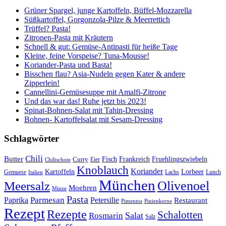
Grüner Spargel, junge Kartoffeln, Büffel-Mozzarella
Süßkartoffel, Gorgonzola-Pilze & Meerrettich
Trüffel? Pasta!
Zitronen-Pasta mit Kräutern
Schnell & gut: Gemüse-Antipasti für heiße Tage
Kleine, feine Vorspeise? Tuna-Mousse!
Koriander-Pasta und Basta!
Bisschen flau? Asia-Nudeln gegen Kater & andere
Zipperlein!
Cannellini-Gemüsesuppe mit Amalfi-Zitrone
Und das war das! Ruhe jetzt bis 2023!
Spinat-Bohnen-Salat mit Tahin-Dressing
Bohnen- Kartoffelsalat mit Sesam-Dressing
Schlagwörter
Chili
Butter
Fisch
Frankreich
Fruehlingszwiebeln
Curry
Chilischote
Eier
Knoblauch
Koriander
Kartoffeln
Lorbeer
Gemuese
Lachs
Lunch
Italien
München
Olivenoel
Meersalz
Moehren
Minze
Pasta
Parmesan
Paprika
Petersilie
Restaurant
Pimentos
Pinienkerne
Rezept
Rezepte
Schalotten
Salat
Rosmarin
Salz