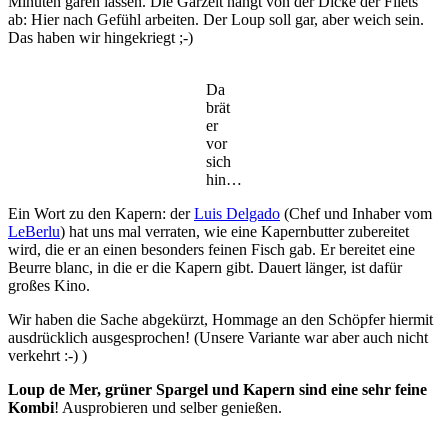
Minuten garen lassen. Die Garzeit hängt von der Dicke der Filets
ab: Hier nach Gefühl arbeiten. Der Loup soll gar, aber weich sein.
Das haben wir hingekriegt ;-)
Da
brät
er
vor
sich
hin…
Ein Wort zu den Kapern: der
Luis Delgado
(Chef und Inhaber vom
LeBerlu
) hat uns mal verraten, wie eine Kapernbutter zubereitet
wird, die er an einen besonders feinen Fisch gab. Er bereitet eine
Beurre blanc, in die er die Kapern gibt. Dauert länger, ist dafür
großes Kino.
Wir haben die Sache abgekürzt, Hommage an den Schöpfer hiermit
ausdrücklich ausgesprochen! (Unsere Variante war aber auch nicht
verkehrt :-) )
Loup de Mer, grüner Spargel und Kapern sind eine sehr feine
Kombi
! Ausprobieren und selber genießen.