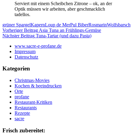
Serviert mit einem Scheibchen Zitrone – ok, an der
Optik müssen wir arbeiten, aber geschmacklich
tadellos.
grüner Spargel
Kapern
Loup de Mer
Pul Biber
Rosmarin
Wolfsbarsch
Beitragsnavigation
Vorheriger Beitrag
Asia Tuna an Frühlings-Gemüse
Nächster Beitrag
Tuna-Tartar (und dazu Pasta)
www.sacre-e-profane.de
Impressum
Datenschutz
Kategorien
Christmas-Movies
Kochen & beeindrucken
Orte
profane
Restaurant-Kritiken
Restaurants
Rezepte
sacre
Frisch zubereitet: