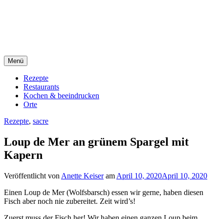
Direkt
sacre e profane Foodblog
zum
Inhalt
sacre e profane
Menü
Rezepte
Restaurants
Kochen & beeindrucken
Orte
Rezepte
,
sacre
Loup de Mer an grünem Spargel mit
Kapern
Veröffentlicht von
Anette Keiser
am
April 10, 2020
April 10, 2020
Einen Loup de Mer (Wolfsbarsch) essen wir gerne, haben diesen
Fisch aber noch nie zubereitet. Zeit wird’s!
Zuerst muss der Fisch her! Wir haben einen ganzen Loup beim