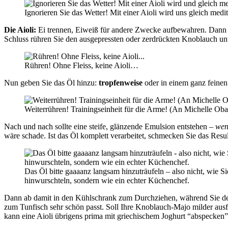
Ignorieren Sie das Wetter! Mit einer Aioli wird uns gleich med
Die Aioli:
Ei trennen, Eiweiß für andere Zwecke aufbewahren. Dan
Schluss rühren Sie den ausgepressten oder zerdrückten Knoblauch unt
Rühren! Ohne Fleiss, keine Aioli…
Nun geben Sie das Öl hinzu:
tropfenweise
oder in einem ganz feinen
Weiterrühren! Trainingseinheit für die Arme! (An Michelle Oba
Nach und nach sollte eine steife, glänzende Emulsion entstehen –
wen
wäre schade. Ist das Öl komplett verarbeitet, schmecken Sie das Resu
Das Öl bitte gaaaanz langsam hinzuträufeln – also nicht, wie Si
hinwurschteln, sondern wie ein echter Küchenchef.
Dann ab damit in den Kühlschrank zum Durchziehen, während Sie d
zum Tunfisch sehr schön passt. Soll Ihre Knoblauch-Majo milder ausf
kann eine Aioli übrigens prima mit griechischem Joghurt “abspecken”: