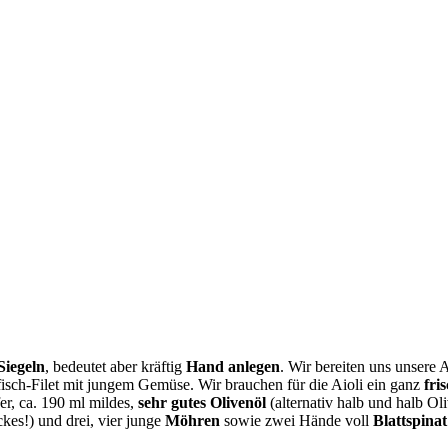
Siegeln
, bedeutet aber kräftig
Hand anlegen
. Wir bereiten uns unsere 
fisch-Filet mit jungem Gemüse. Wir brauchen für die Aioli ein ganz
fri
fer, ca. 190 ml mildes,
sehr gutes Olivenöl
(alternativ halb und halb O
kes!) und drei, vier junge
Möhren
sowie zwei Hände voll
Blattspinat