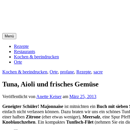
Direkt
sacre e profane Foodblog
zum
Inhalt
sacre e profane
Menü
Rezepte
Restaurants
Kochen & beeindrucken
Orte
Kochen & beeindrucken
,
Orte
,
profane
,
Rezepte
,
sacre
Tuna, Aioli und frisches Gemüse
Veröffentlicht von
Anette Keiser
am
März 25, 2013
Geneigter Schüler! Majonnaise
ist mitnichten ein
Buch mit sieben 
einfach nicht verlassen können. Dazu braten wir uns ein schönes Tun
einer halben
Zitrone
(eher etwas weniger),
Meersalz
, eine Spur Pfef
Knoblauchzehen
. Ein kompaktes
Tunfisch-Filet
(nehmen Sie ein dic