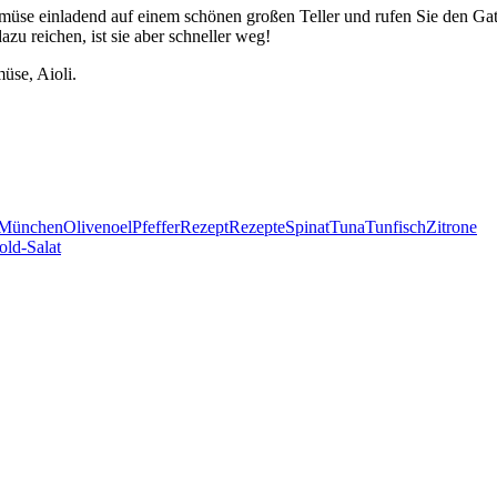
müse einladend auf einem schönen großen Teller und rufen Sie den Gatte
zu reichen, ist sie aber schneller weg!
München
Olivenoel
Pfeffer
Rezept
Rezepte
Spinat
Tuna
Tunfisch
Zitrone
old-Salat