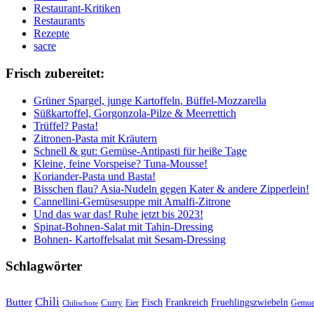
Restaurant-Kritiken
Restaurants
Rezepte
sacre
Frisch zubereitet:
Grüner Spargel, junge Kartoffeln, Büffel-Mozzarella
Süßkartoffel, Gorgonzola-Pilze & Meerrettich
Trüffel? Pasta!
Zitronen-Pasta mit Kräutern
Schnell & gut: Gemüse-Antipasti für heiße Tage
Kleine, feine Vorspeise? Tuna-Mousse!
Koriander-Pasta und Basta!
Bisschen flau? Asia-Nudeln gegen Kater & andere Zipperlein!
Cannellini-Gemüsesuppe mit Amalfi-Zitrone
Und das war das! Ruhe jetzt bis 2023!
Spinat-Bohnen-Salat mit Tahin-Dressing
Bohnen- Kartoffelsalat mit Sesam-Dressing
Schlagwörter
Chili
Butter
Fisch
Frankreich
Fruehlingszwiebeln
Curry
Gemue
Chilischote
Eier