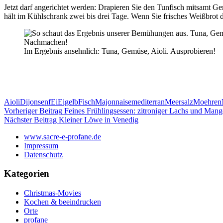
Jetzt darf angerichtet werden: Drapieren Sie den Tunfisch mitsamt Ge
hält im Kühlschrank zwei bis drei Tage. Wenn Sie frisches Weißbrot da
Im Ergebnis ansehnlich: Tuna, Gemüse, Aioli. Ausprobieren!
Aioli
Dijonsenf
Ei
Eigelb
Fisch
Majonnaise
mediterran
Meersalz
Moehren
Beitragsnavigation
Vorheriger Beitrag
Feines Frühlingsessen: zitroniger Lachs und Mang
Nächster Beitrag
Kleiner Löwe in Venedig
www.sacre-e-profane.de
Impressum
Datenschutz
Kategorien
Christmas-Movies
Kochen & beeindrucken
Orte
profane